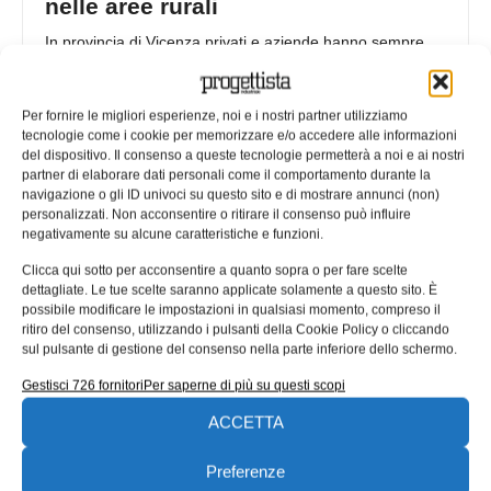
nelle aree rurali
In provincia di Vicenza privati e aziende hanno sempre
sentito la necessità di connettività a banda larga, ma i
grandi
Per fornire le migliori esperienze, noi e i nostri partner utilizziamo
16/07/2014
tecnologie come i cookie per memorizzare e/o accedere alle informazioni
del dispositivo. Il consenso a queste tecnologie permetterà a noi e ai nostri
partner di elaborare dati personali come il comportamento durante la
navigazione o gli ID univoci su questo sito e di mostrare annunci (non)
personalizzati. Non acconsentire o ritirare il consenso può influire
negativamente su alcune caratteristiche e funzioni.
Clicca qui sotto per acconsentire a quanto sopra o per fare scelte
dettagliate. Le tue scelte saranno applicate solamente a questo sito. È
possibile modificare le impostazioni in qualsiasi momento, compreso il
ritiro del consenso, utilizzando i pulsanti della Cookie Policy o cliccando
sul pulsante di gestione del consenso nella parte inferiore dello schermo.
Gestisci 726 fornitori
Per saperne di più su questi scopi
ACCETTA
VIA alla conquista dell’Internet of
Things con la nuova soluzione
Preferenze