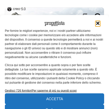
Per fornire le migliori esperienze, noi e i nostri partner utilizziamo
tecnologie come i cookie per memorizzare e/o accedere alle informazioni
del dispositivo. Il consenso a queste tecnologie permetterà a noi e ai nostri
partner di elaborare dati personali come il comportamento durante la
navigazione o gli ID univoci su questo sito e di mostrare annunci (non)
personalizzati. Non acconsentire o ritirare il consenso può influire
negativamente su alcune caratteristiche e funzioni.
Studio con 30 progettisti
Clicca qui sotto per acconsentire a quanto sopra o per fare scelte
dettagliate. Le tue scelte saranno applicate solamente a questo sito. È
diminuisce i tempi di progetto con
possibile modificare le impostazioni in qualsiasi momento, compreso il
Creo di PTC
ritiro del consenso, utilizzando i pulsanti della Cookie Policy o cliccando
sul pulsante di gestione del consenso nella parte inferiore dello schermo.
CAD Disegni di Piacenza è uno studio di progettazione
con oltre 20 anni di esperienza e un team di 30
Gestisci 726 fornitori
Per saperne di più su questi scopi
Redazione
17/08/2018
ACCETTA