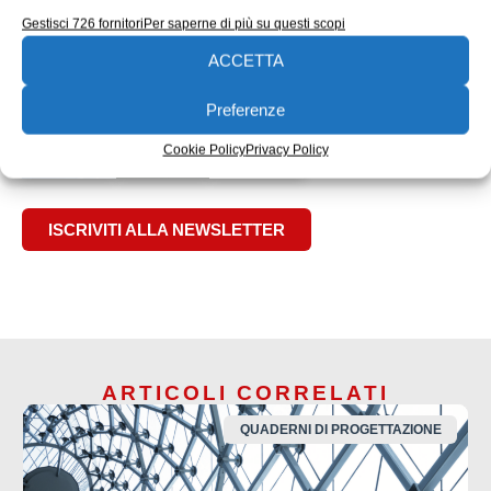
soluzioni CAD
strutture
Wildfire
Windchill
Gestisci 726 fornitori
Per saperne di più su questi scopi
EDICOLA WEB
ACCETTA
Preferenze
Cookie Policy
Privacy Policy
ISCRIVITI ALLA NEWSLETTER
ARTICOLI CORRELATI
QUADERNI DI PROGETTAZIONE