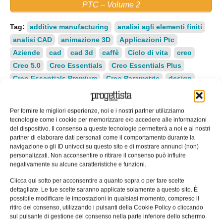
PTC – Volume 2
Tag:
additive manufacturing
analisi agli elementi finiti
analisi CAD
animazione 3D
Applicazioni Ptc
Aziende
cad
cad 3d
caffè
Ciclo di vita
creo
Creo 5.0
Creo Essentials
Creo Essentials Plus
Creo Essentials Premium
Creo Parametric
design
download
gestione dei dati di prodotto
made in italy
Made in Italy con PTC
MCAD
modellazione CAD 3D
Per fornire le migliori esperienze, noi e i nostri partner utilizziamo
modellazione diretta
modellazione flessibile
tecnologie come i cookie per memorizzare e/o accedere alle informazioni
del dispositivo. Il consenso a queste tecnologie permetterà a noi e ai nostri
Parametric
PDM
plm
Pro/Engineer
ProEngineer
partner di elaborare dati personali come il comportamento durante la
progettazione
progettazione di lamiere
navigazione o gli ID univoci su questo sito e di mostrare annunci (non)
progettazione di parti in plastica
personalizzati. Non acconsentire o ritirare il consenso può influire
negativamente su alcune caratteristiche e funzioni.
progettazione di saldature
progettazione meccanica
Clicca qui sotto per acconsentire a quanto sopra o per fare scelte
prototipazione digitale
PTC Creo
Rancilio
dettagliate. Le tue scelte saranno applicate solamente a questo sito. È
rendering
Software CAD
software CAD 3D
possibile modificare le impostazioni in qualsiasi momento, compreso il
software di progettazione
ritiro del consenso, utilizzando i pulsanti della Cookie Policy o cliccando
sul pulsante di gestione del consenso nella parte inferiore dello schermo.
software di sviluppo prodotto
soluzione CAD