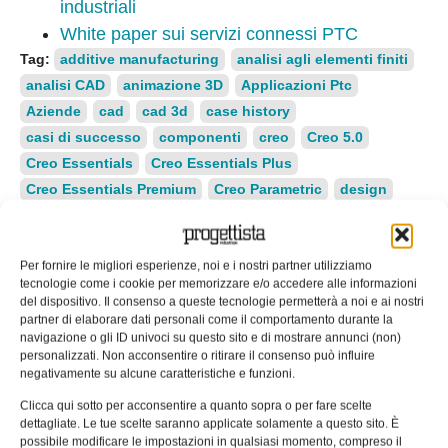
industriali
White paper sui servizi connessi PTC
Tag:
additive manufacturing
analisi agli elementi finiti
analisi CAD
animazione 3D
Applicazioni Ptc
Aziende
cad
cad 3d
case history
casi di successo
componenti
creo
Creo 5.0
Creo Essentials
Creo Essentials Plus
Creo Essentials Premium
Creo Parametric
design
download
ebook
elettrodomestici
gestione dei dati di prodotto
Industria 4.0
IoT
Per fornire le migliori esperienze, noi e i nostri partner utilizziamo
Macchine e Sistemi
made in italy
MCAD
tecnologie come i cookie per memorizzare e/o accedere alle informazioni
modellazione CAD 3D
modellazione diretta
del dispositivo. Il consenso a queste tecnologie permetterà a noi e ai nostri
modellazione flessibile
Parametric
plm
partner di elaborare dati personali come il comportamento durante la
navigazione o gli ID univoci su questo sito e di mostrare annunci (non)
Pro/Engineer
ProEngineer
progettazione
personalizzati. Non acconsentire o ritirare il consenso può influire
progettazione di lamiere
negativamente su alcune caratteristiche e funzioni.
progettazione di parti in plastica
Clicca qui sotto per acconsentire a quanto sopra o per fare scelte
progettazione di saldature
progettazione meccanica
dettagliate. Le tue scelte saranno applicate solamente a questo sito. È
possibile modificare le impostazioni in qualsiasi momento, compreso il