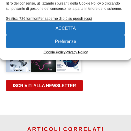
prototipazione digitale
ptc
PTC Creo
rendering
ritiro del consenso, utilizzando i pulsanti della Cookie Policy o cliccando
Rold
software
Software CAD
software CAD 3D
sul pulsante di gestione del consenso nella parte inferiore dello schermo.
software di progettazione
Gestisci 726 fornitori
Per saperne di più su questi scopi
software di sviluppo prodotto
soluzione CAD
ACCETTA
soluzioni CAD
strutture
Wildfire
EDICOLA WEB
Preferenze
Cookie Policy
Privacy Policy
ISCRIVITI ALLA NEWSLETTER
ARTICOLI CORRELATI