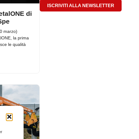
ISCRIVITI ALLA NEWSLETTER
etalONE di
Spe
30 marzo)
lONE, la prima
sce le qualità
er