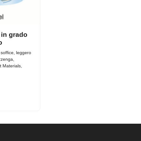
 in grado
o
 soffice, leggero
zzenga,
t Materials,