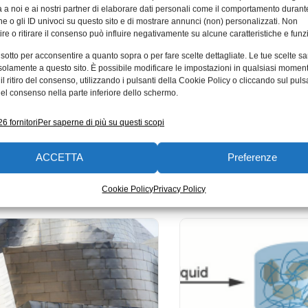
 a noi e ai nostri partner di elaborare dati personali come il comportamento durant
e o gli ID univoci su questo sito e di mostrare annunci (non) personalizzati. Non
re o ritirare il consenso può influire negativamente su alcune caratteristiche e funzi
mulazione
La plastica sfida
 sotto per acconsentire a quanto sopra o per fare scelte dettagliate. Le tue scelte s
ibuisce al progresso
nei test di durat
solamente a questo sito. È possibile modificare le impostazioni in qualsiasi momen
 stampa 3D
l ritiro del consenso, utilizzando i pulsanti della Cookie Policy o cliccando sul puls
Per sollecitazioni dei cusci
riale
el consenso nella parte inferiore dello schermo.
particolarmente elevate, 
settore agricolo o delle ma
start-up tedesca Additive Works
6 fornitori
Per saperne di più su questi scopi
ha messo in funzione
unciato una partnership per il
ento dei processi di Additive
ACCETTA
Preferenze
uring (AM)
e
01/07/2018
Redazione
13/11/2017
Cookie Policy
Privacy Policy