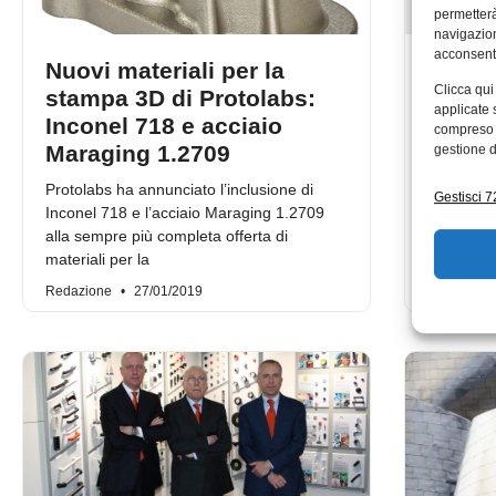
permetterà
navigazion
acconsenti
Nuovi materiali per la
La si
Clicca qui
stampa 3D di Protolabs:
contr
applicate 
Inconel 718 e acciaio
della
compreso i
Maraging 1.2709
indust
gestione d
Protolabs ha annunciato l’inclusione di
EOS e la 
Gestisci 72
Inconel 718 e l’acciaio Maraging 1.2709
hanno ann
alla sempre più completa offerta di
miglioram
materiali per la
Manufact
Redazione
27/01/2019
Redazion