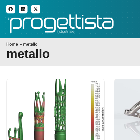
ADDITIVE MANUFACTURI
Home
»
metallo
metallo