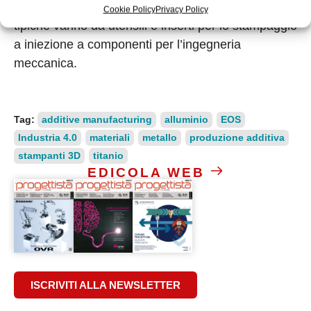
un’eccellente durezza e resistenza. Le applicazioni
Cookie Policy
Privacy Policy
tipiche vanno da utensili e inserti per lo stampaggio
a iniezione a componenti per l’ingegneria
meccanica.
Tag:
additive manufacturing
alluminio
EOS
Industria 4.0
materiali
metallo
produzione additiva
stampanti 3D
titanio
EDICOLA WEB
ISCRIVITI ALLA NEWSLETTER