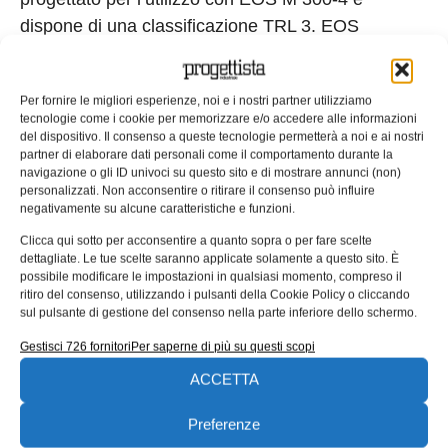
dispone di una classificazione TRL 3. EOS
NickelAlloy IN718 è una lega di nichel-cromo con
indurimento per precipitazione, caratterizzata da
Per fornire le migliori esperienze, noi e i nostri partner utilizziamo
una buona resistenza alla tensione, alla fatica, allo
tecnologie come i cookie per memorizzare e/o accedere alle informazioni
scorrimento e alla rottura a temperature fino a 700
del dispositivo. Il consenso a queste tecnologie permetterà a noi e ai nostri
partner di elaborare dati personali come il comportamento durante la
ºC (1.290 ºF). Le applicazioni tipiche vanno dai
navigazione o gli ID univoci su questo sito e di mostrare annunci (non)
componenti di turbine a gas alla strumentazione, il
personalizzati. Non acconsentire o ritirare il consenso può influire
negativamente su alcune caratteristiche e funzioni.
settore energetico e i componenti per processi
industriali. Il processo da 50 µm basato su EOS
Clicca qui sotto per acconsentire a quanto sopra o per fare scelte
dettagliate. Le tue scelte saranno applicate solamente a questo sito. È
MaragingSteel MS1 è anche progettato per
possibile modificare le impostazioni in qualsiasi momento, compreso il
l’utilizzo sul sistema EOS M 300-4. Il materiale
ritiro del consenso, utilizzando i pulsanti della Cookie Policy o cliccando
sul pulsante di gestione del consenso nella parte inferiore dello schermo.
dispone inoltre di una classificazione TRL 3. I
Gestisci 726 fornitori
Per saperne di più su questi scopi
componenti realizzati con questo materiale sono
caratterizzati da ottime proprietà meccaniche. Le
ACCETTA
parti possono essere facilmente sottoposte a
Preferenze
indurimento a più di 50 HRC per ottenere