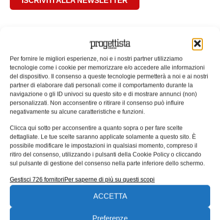
ISCRIVITI ALLA NEWSLETTER
Per fornire le migliori esperienze, noi e i nostri partner utilizziamo
tecnologie come i cookie per memorizzare e/o accedere alle informazioni
ARTICOLI CORRELATI
del dispositivo. Il consenso a queste tecnologie permetterà a noi e ai nostri
partner di elaborare dati personali come il comportamento durante la
QUADERNI DI PROGETTAZIONE
navigazione o gli ID univoci su questo sito e di mostrare annunci (non)
personalizzati. Non acconsentire o ritirare il consenso può influire
negativamente su alcune caratteristiche e funzioni.
Clicca qui sotto per acconsentire a quanto sopra o per fare scelte
dettagliate. Le tue scelte saranno applicate solamente a questo sito. È
possibile modificare le impostazioni in qualsiasi momento, compreso il
ritiro del consenso, utilizzando i pulsanti della Cookie Policy o cliccando
sul pulsante di gestione del consenso nella parte inferiore dello schermo.
Gestisci 726 fornitori
Per saperne di più su questi scopi
ACCETTA
UNI EN 1090: il punto di contatto tra
Preferenze