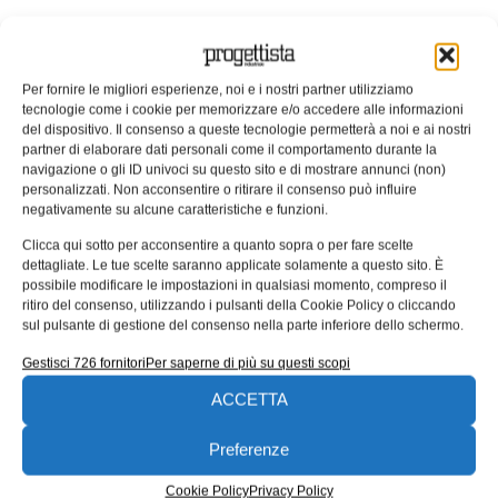
Per fornire le migliori esperienze, noi e i nostri partner utilizziamo
tecnologie come i cookie per memorizzare e/o accedere alle informazioni
del dispositivo. Il consenso a queste tecnologie permetterà a noi e ai nostri
partner di elaborare dati personali come il comportamento durante la
navigazione o gli ID univoci su questo sito e di mostrare annunci (non)
personalizzati. Non acconsentire o ritirare il consenso può influire
negativamente su alcune caratteristiche e funzioni.
Clicca qui sotto per acconsentire a quanto sopra o per fare scelte
dettagliate. Le tue scelte saranno applicate solamente a questo sito. È
Criteri per la progettazione a fatica
possibile modificare le impostazioni in qualsiasi momento, compreso il
dei componenti
ritiro del consenso, utilizzando i pulsanti della Cookie Policy o cliccando
sul pulsante di gestione del consenso nella parte inferiore dello schermo.
Molti cedimenti statici di componenti forniscono un
Gestisci 726 fornitori
Per saperne di più su questi scopi
preavviso visibile. Al contrario, un cedimento per fatica
non fornisce alcun preavviso evidente:
ACCETTA
Roberta Falco
22/01/2025
Preferenze
Cookie Policy
Privacy Policy