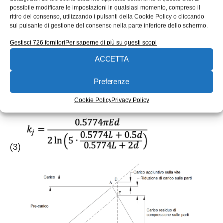
L
è la lunghezza della vite sottoposta a carico (m).
possibile modificare le impostazioni in qualsiasi momento, compreso il
ritiro del consenso, utilizzando i pulsanti della Cookie Policy o cliccando
sul pulsante di gestione del consenso nella parte inferiore dello schermo.
Per quanto riguarda le parti, in questo caso due
flange di eguale spessore, con α = 30° (v. Fig. 3) la
Gestisci 726 fornitori
Per saperne di più su questi scopi
rigidezza
k
(in N/m) si calcola mediante relazioni
ACCETTA
j
che derivano dalle accennate ipotesi geometriche
Preferenze
sul materiale coinvolto. Una di queste relazioni è
riportata di seguito:
Cookie Policy
Privacy Policy
(3)