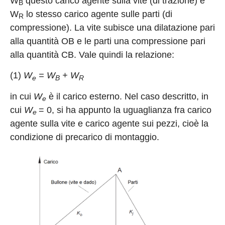
W
questo carico agente sulla vite (di trazione) e
B
W
lo stesso carico agente sulle parti (di
R
compressione). La vite subisce una dilatazione pari
alla quantità OB e le parti una compressione pari
alla quantità CB. Vale quindi la relazione:
(1)
W
= W
+ W
e
B
R
in cui
W
è il carico esterno. Nel caso descritto, in
e
cui
W
= 0, si ha appunto la uguaglianza fra carico
e
agente sulla vite e carico agente sui pezzi, cioè la
condizione di precarico di montaggio.