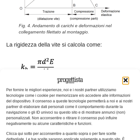
Fig. 4. Andamento di carichi e deformazioni nel
collegamento filettato al montaggio.
La rigidezza della vite si calcola come:
(2)
in cui:
Per fornire le migliori esperienze, noi e i nostri partner utilizziamo
tecnologie come i cookie per memorizzare e/o accedere alle informazioni
k
è la rigidezza della vite (N/m),
b
del dispositivo. Il consenso a queste tecnologie permetterà a noi e ai nostri
partner di elaborare dati personali come il comportamento durante la
d
è il diametro nominale della vite (m),
navigazione o gli ID univoci su questo sito e di mostrare annunci (non)
personalizzati. Non acconsentire o ritirare il consenso può influire
E
è il modulo di Young del materiale della vite
negativamente su alcune caratteristiche e funzioni.
2
(N/m
),
Clicca qui sotto per acconsentire a quanto sopra o per fare scelte
dettagliate. Le tue scelte saranno applicate solamente a questo sito. È