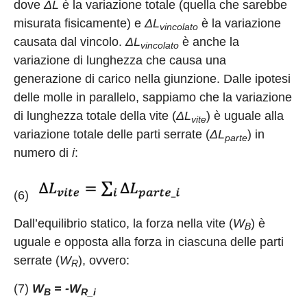
dove
ΔL
è la variazione totale (quella che sarebbe
misurata fisicamente) e
ΔL
è la variazione
vincolato
causata dal vincolo.
ΔL
è anche la
vincolato
variazione di lunghezza che causa una
generazione di carico nella giunzione. Dalle ipotesi
delle molle in parallelo, sappiamo che la variazione
di lunghezza totale della vite (
ΔL
) è uguale alla
vite
variazione totale delle parti serrate (
ΔL
) in
parte
numero di
i
:
(6)
Dall’equilibrio statico, la forza nella vite (
W
) è
B
uguale e opposta alla forza in ciascuna delle parti
serrate (
W
), ovvero:
R
(7)
W
= -W
B
R_i