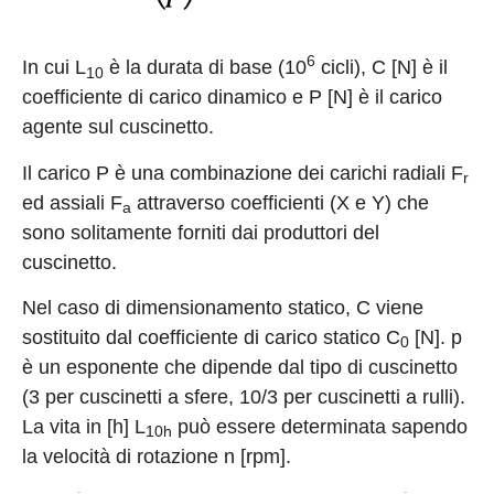
6
In cui L
è la durata di base (10
cicli), C [N] è il
10
coefficiente di carico dinamico e P [N] è il carico
agente sul cuscinetto.
Il carico P è una combinazione dei carichi radiali F
r
ed assiali F
attraverso coefficienti (X e Y) che
a
sono solitamente forniti dai produttori del
cuscinetto.
Nel caso di dimensionamento statico, C viene
sostituito dal coefficiente di carico statico C
[N]. p
0
è un esponente che dipende dal tipo di cuscinetto
(3 per cuscinetti a sfere, 10/3 per cuscinetti a rulli).
La vita in [h] L
può essere determinata sapendo
10h
la velocità di rotazione n [rpm].