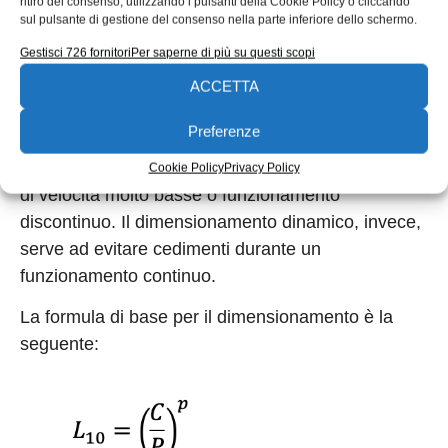
ritiro del consenso, utilizzando i pulsanti della Cookie Policy o cliccando
che, nel tempo, porta a disallineamenti e, quindi,
sul pulsante di gestione del consenso nella parte inferiore dello schermo.
favorendo altre tipologie di cedimento. Per
Gestisci 726 fornitori
Per saperne di più su questi scopi
dimensionare i cuscinetti volventi esistono modelli
più o meno accurati che tengono conto sia delle
ACCETTA
condizioni statiche che delle condizioni dinamiche.
Preferenze
Il dimensionamento statico serve per garantire il
corretto funzionamento del cuscinetto in presenza
Cookie Policy
Privacy Policy
di velocità molto basse o funzionamento
discontinuo. Il dimensionamento dinamico, invece,
serve ad evitare cedimenti durante un
funzionamento continuo.
La formula di base per il dimensionamento è la
seguente: