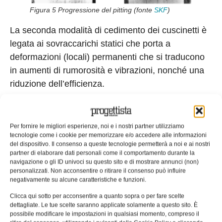
Figura 5 Progressione del pitting (fonte
SKF
)
La seconda modalità di cedimento dei cuscinetti è
legata ai sovraccarichi statici che porta a
deformazioni (locali) permanenti che si traducono
in aumenti di rumorosità e vibrazioni, nonché una
riduzione dell’efficienza.
In presenza di un disallineamento (ad esempio per
errori di montaggio) si può anche arrivare alla
Per fornire le migliori esperienze, noi e i nostri partner utilizziamo
condizione di cui il cuscinetto lavora in modo
tecnologie come i cookie per memorizzare e/o accedere alle informazioni
asimmetrico e, in condizioni critiche, può arrivare a
del dispositivo. Il consenso a queste tecnologie permetterà a noi e ai nostri
partner di elaborare dati personali come il comportamento durante la
“sgabbiare”. Altro fenomeno classificabile come
navigazione o gli ID univoci su questo sito e di mostrare annunci (non)
cedimento è legato ad un non corretto
personalizzati. Non acconsentire o ritirare il consenso può influire
negativamente su alcune caratteristiche e funzioni.
dimensionamento dell’interferenza di montaggio
Clicca qui sotto per acconsentire a quanto sopra o per fare scelte
che porta a moti relativi tra gli anelli del cuscinetto
dettagliate. Le tue scelte saranno applicate solamente a questo sito. È
e le sedi, ed una progressiva usura degli anelli
possibile modificare le impostazioni in qualsiasi momento, compreso il