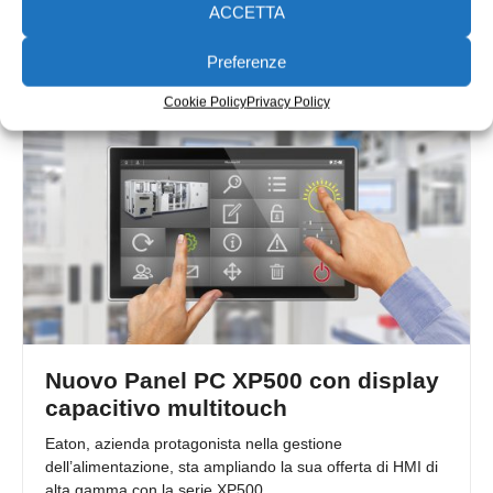
soluzioni retail con sistemi POS (Point of sale) studiati
ACCETTA
appositamente per massimizzare
Preferenze
16/06/2014
Cookie Policy
Privacy Policy
Nuovo Panel PC XP500 con display
capacitivo multitouch
Eaton, azienda protagonista nella gestione
dell’alimentazione, sta ampliando la sua offerta di HMI di
alta gamma con la serie XP500,