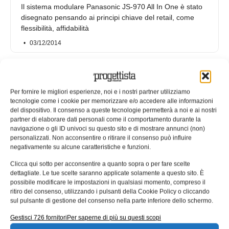
Il sistema modulare Panasonic JS-970 All In One è stato
disegnato pensando ai principi chiave del retail, come
flessibilità, affidabilità
03/12/2014
Per fornire le migliori esperienze, noi e i nostri partner utilizziamo
tecnologie come i cookie per memorizzare e/o accedere alle informazioni
del dispositivo. Il consenso a queste tecnologie permetterà a noi e ai nostri
partner di elaborare dati personali come il comportamento durante la
navigazione o gli ID univoci su questo sito e di mostrare annunci (non)
personalizzati. Non acconsentire o ritirare il consenso può influire
negativamente su alcune caratteristiche e funzioni.
Clicca qui sotto per acconsentire a quanto sopra o per fare scelte
dettagliate. Le tue scelte saranno applicate solamente a questo sito. È
possibile modificare le impostazioni in qualsiasi momento, compreso il
HP espande la gamma retail con
ritiro del consenso, utilizzando i pulsanti della Cookie Policy o cliccando
sul pulsante di gestione del consenso nella parte inferiore dello schermo.
nuovi sistemi POS all’avanguardia
Gestisci 726 fornitori
Per saperne di più su questi scopi
HP annuncia l’espansione della sua avanzata gamma di