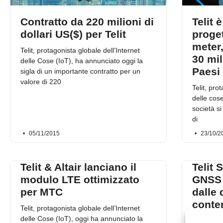
Contratto da 220 milioni di
Telit 
dollari US($) per Telit
proget
meter,
Telit, protagonista globale dell’Internet
30 mil
delle Cose (IoT), ha annunciato oggi la
Paesi
sigla di un importante contratto per un
valore di 220
Telit, pro
delle cos
società si
di
05/11/2015
23/10/2
Telit & Altair lanciano il
Telit
modulo LTE ottimizzato
GNSS 
per MTC
dalle
conten
Telit, protagonista globale dell’Internet
memor
delle Cose (IoT), oggi ha annunciato la