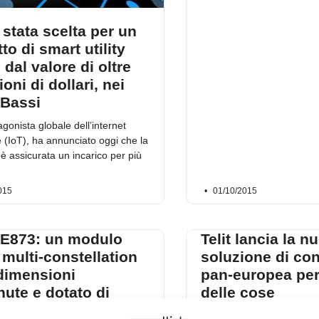
è stata scelta per un
to di smart utility
 dal valore di oltre
ioni di dollari, nei
 Bassi
tagonista globale dell’internet
e (IoT), ha annunciato oggi che la
 è assicurata un incarico per più
015
01/10/2015
 SE873: un modulo
Telit lancia la n
multi-constellation
soluzione di con
 dimensioni
pan-europea per 
ute e dotato di
delle cose
ia flash
Telit, protagonista globale 