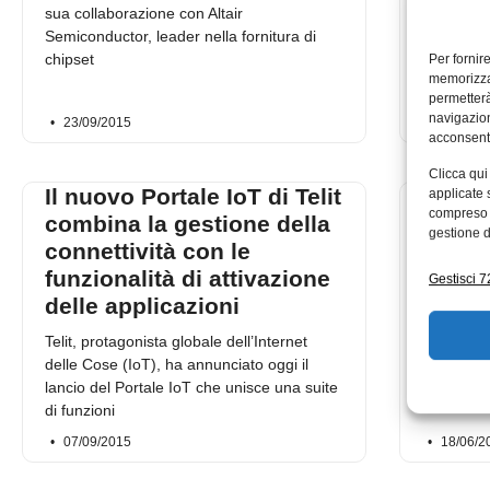
sua collaborazione con Altair
Telit, pro
Semiconductor, leader nella fornitura di
delle Cose
chipset
Per fornir
lancio di
memorizzar
più avanz
permetterà
navigazion
23/09/2015
17/09/2
acconsenti
Clicca qui
Il nuovo Portale IoT di Telit
La pi
applicate 
compreso i
combina la gestione della
devic
gestione d
connettività con le
Enable
funzionalità di attivazione
scelta
Gestisci 72
delle applicazioni
Telit Wire
dell’Inter
Telit, protagonista globale dell’Internet
annunciat
delle Cose (IoT), ha annunciato oggi il
Applicati
lancio del Portale IoT che unisce una suite
di funzioni
07/09/2015
18/06/2