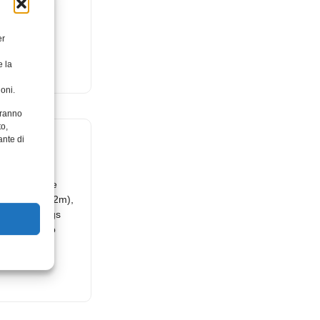
ciato oggi
fa di roaming
er
tori
e la
oni.
aranno
ations
to,
ante di
014
,
settore delle
omachine (m2m),
rnet of Things
ato dell’anno