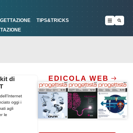
METODOLOGIE
DI PROGETTAZIONE
OGETTAZIONE
TIPS&TRICKS
TTAZIONE
EDICOLA WEB
kit di
oT
dell’Internet
ciato oggi i
ati agli
er le