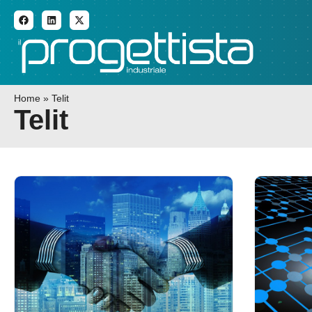
ADDITIVE MANUFACTURI
Home
»
Telit
Telit