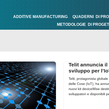
NG
QUADERNI
DI PROGETTAZIONE
TIPS&TRICKS
ADDITIVE MANUFACTURING
QUADERNI
DI PR
METODOLOGIE
DI PROGE
Telit annuncia il 
sviluppo per l’I
Telit, protagonista globale 
delle Cose (IoT), ha annun
nuovi kit deviceWise destin
sviluppatori e disponibili p