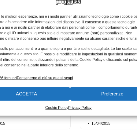
delle cose (IoT), ha annun
tagonista globale dell’Internet
l’introduzione di una tarif
 (IoT), ha annunciato oggi il
e le migliori esperienze, noi e i nostri partner utilizziamo tecnologie come i cookie p
unificata per tutti gli opera
 Jupiter SE873, il modulo GNSS
e e/o accedere alle informazioni del dispositivo. Il consenso a queste tecnologie
ato attualmente
 a noi e ai nostri partner di elaborare dati personali come il comportamento durant
e o gli ID univoci su questo sito e di mostrare annunci (non) personalizzati. Non
015
07/09/2015
re o ritirare il consenso può influire negativamente su alcune caratteristiche e funzi
 sotto per acconsentire a quanto sopra o per fare scelte dettagliate. Le tue scelte s
attaforma
Telit Communic
solamente a questo sito. È possibile modificare le impostazioni in qualsiasi momen
l ritiro del consenso, utilizzando i pulsanti della Cookie Policy o cliccando sul puls
eWISE Application
PLC: risultati 2
el consenso nella parte inferiore dello schermo.
ment di Telit è stata
Telit Communications PLC
 da Tele2 IoT Service
6 fornitori
Per saperne di più su questi scopi
protagonista mondiale del 
comunicazioni machine-t
less Solutions, leader globale
tecnologia chiave dell’Inte
ACCETTA
Preferenze
net delle Cose (IoT), ha
(IoT), annuncia il consolid
o che la piattaforma deviceWISE
on Enablement è stata selezionata
Cookie Policy
Privacy Policy
015
15/04/2015