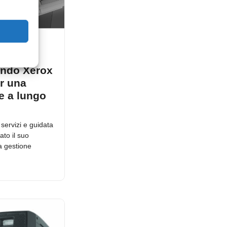
 sulla
ne del
endo Xerox
r una
e a lungo
servizi e guidata
ato il suo
a gestione