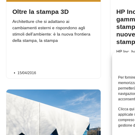
Oltre la stampa 3D
HP Inc
gamma
Architetture che si adattano ai
stamp
cambiamenti esterni e rispondono agli
nuove
stimoli dell’ambiente: è la nuova frontiera
della stampa, la stampa
stamp
HP Inc. h
digitali 
Press, olt
15/04/2016
02/04/2
Per fornir
memorizzar
permetterà
navigazion
acconsenti
Clicca qui
applicate 
compreso i
gestione d