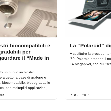
stri biocompatibili e
La “Polaroid” di
radabili per
A sostituire la precedente
gaurdare il “Made in
’80, Polaroid propone il 
14 Megapixel, con cui “sca
to un nuovo inchiostro,
e a getto, a base di grafene e
a, biocompatibile, biodegradabile
co, con molteplici applicazioni,
015
03/11/2014