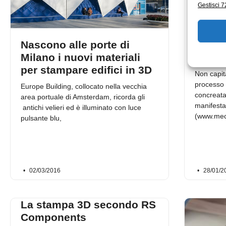
Gestisci 72
Nascono alle porte di
Fabbr
Milano i nuovi materiali
3D a 
per stampare edifici in 3D
Non capit
processo 
Europe Building, collocato nella vecchia
concreata
area portuale di Amsterdam, ricorda gli
manifesta
antichi velieri ed è illuminato con luce
(www.mec
pulsante blu,
02/03/2016
28/01/2
La stampa 3D secondo RS
Components