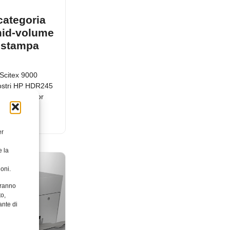
categoria
 mid-volume
i stampa
 Scitex 9000
hiostri HP HDR245
 a un maggior
er
e la
oni.
aranno
to,
ante di