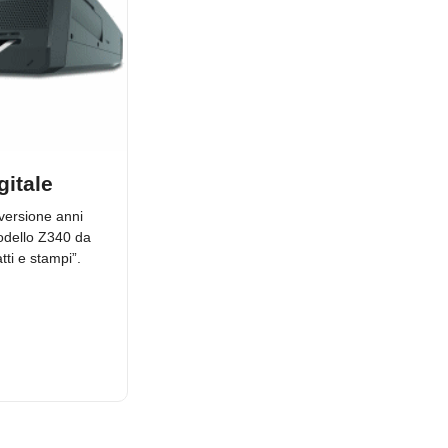
gitale
 versione anni
modello Z340 da
tti e stampi”.