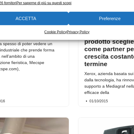
6 fornitori
Per saperne di più su questi scopi
ACCETTA
Preferenze
icare con la stampa
Mediagraf punta
Cookie Policy
Privacy Policy
MecSpe
personalizzazio
prodotto scegli
a spesso di poter vedere un
come partner pe
industriale che prende forma
crescita costant
 nell’ambito di una
zione fieristica, Mecspe
termine
spe.com),
Xerox, azienda basata sui 
dalla tecnologia, ha rinnov
supporto a Mediagraf nell
efficace della
016
01/10/2015