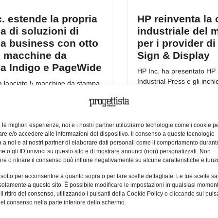
. estende la propria
HP reinventa la 
 di soluzioni di
industriale del
a business con otto
per i provider d
 macchine da
Sign & Display
a Indigo e PageWide
HP Inc. ha presentato HP
Industrial Press e gli inc
a lanciato 5 macchine da stampa
Scitex, che consentiranno
HP Indigo e 3 HP PageWide Web
re che innovativi
016
16/03/2016
e le migliori esperienze, noi e i nostri partner utilizziamo tecnologie come i cookie p
e e/o accedere alle informazioni del dispositivo. Il consenso a queste tecnologie
 a noi e ai nostri partner di elaborare dati personali come il comportamento durant
e o gli ID univoci su questo sito e di mostrare annunci (non) personalizzati. Non
re o ritirare il consenso può influire negativamente su alcune caratteristiche e funzi
 sotto per acconsentire a quanto sopra o per fare scelte dettagliate. Le tue scelte s
solamente a questo sito. È possibile modificare le impostazioni in qualsiasi momen
l ritiro del consenso, utilizzando i pulsanti della Cookie Policy o cliccando sul puls
el consenso nella parte inferiore dello schermo.