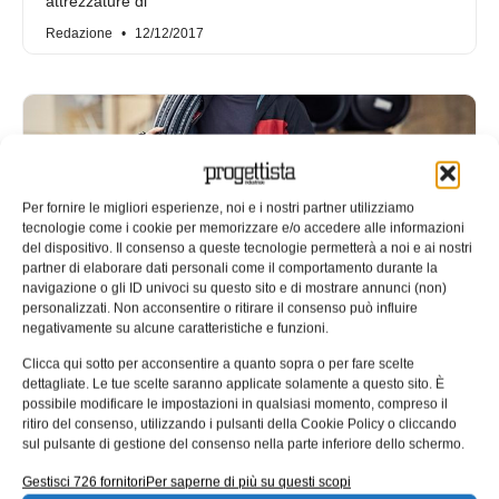
attrezzature di
Redazione
12/12/2017
Per fornire le migliori esperienze, noi e i nostri partner utilizziamo
tecnologie come i cookie per memorizzare e/o accedere alle informazioni
del dispositivo. Il consenso a queste tecnologie permetterà a noi e ai nostri
partner di elaborare dati personali come il comportamento durante la
navigazione o gli ID univoci su questo sito e di mostrare annunci (non)
personalizzati. Non acconsentire o ritirare il consenso può influire
negativamente su alcune caratteristiche e funzioni.
RS Components amplia la gamma
Clicca qui sotto per acconsentire a quanto sopra o per fare scelte
di dispositivi di protezione
dettagliate. Le tue scelte saranno applicate solamente a questo sito. È
possibile modificare le impostazioni in qualsiasi momento, compreso il
individuale
ritiro del consenso, utilizzando i pulsanti della Cookie Policy o cliccando
sul pulsante di gestione del consenso nella parte inferiore dello schermo.
RS Components (RS), distributore globale di prodotti di
elettronica e manutenzione, ha ampliato l’offerta di
Gestisci 726 fornitori
Per saperne di più su questi scopi
indumenti di protezione individuale inserendo