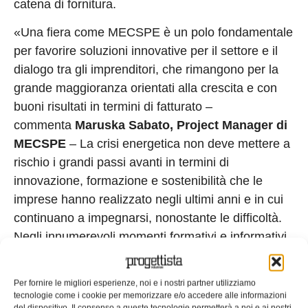
catena di fornitura.
«Una fiera come MECSPE è un polo fondamentale
per favorire soluzioni innovative per il settore e il
dialogo tra gli imprenditori, che rimangono per la
grande maggioranza orientati alla crescita e con
buoni risultati in termini di fatturato –
commenta
Maruska Sabato, Project Manager di
MECSPE
– La crisi energetica non deve mettere a
rischio i grandi passi avanti in termini di
innovazione, formazione e sostenibilità che le
imprese hanno realizzato negli ultimi anni e in cui
continuano a impegnarsi, nonostante le difficoltà.
Negli innumerevoli momenti formativi e informativi
di MECSPE si parlerà anche di questo, con
l’obiettivo di offrire spunti e soluzioni.»
Per fornire le migliori esperienze, noi e i nostri partner utilizziamo
tecnologie come i cookie per memorizzare e/o accedere alle informazioni
Il ruolo della fiera
del dispositivo. Il consenso a queste tecnologie permetterà a noi e ai nostri