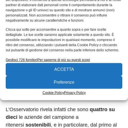
partner di elaborare dati personali come il comportamento durante la
MECSPE
navigazione o gli ID univoci su questo sito e di mostrare annunci (non)
personalizzati. Non acconsentire o ritirare il consenso può influire
negativamente su alcune caratteristiche e funzioni.
La
21ª edizione
di MECSPE sarà quindi il luogo
Clicca qui sotto per acconsentire a quanto sopra o per fare scelte
ideale per il dialogo tra gli attori dell’industria e per
dettagliate. Le tue scelte saranno applicate solamente a questo sito. È
definire possibili soluzioni e nuovi asset del settore.
possibile modificare le impostazioni in qualsiasi momento, compreso il
ritiro del consenso, utilizzando i pulsanti della Cookie Policy o cliccando
sul pulsante di gestione del consenso nella parte inferiore dello schermo.
Tante saranno le iniziative speciali in programma,
come convegni ed eventi di networking, al fine di
Gestisci 726 fornitori
Per saperne di più su questi scopi
permettere alle imprese di incontrarsi e fare il
ACCETTA
punto verso nuovi traguardi di produttività, con
focus dedicati a
sostenibilità,
Preferenze
formazione
e
innovazione
grazie anche alla
Cookie Policy
Privacy Policy
spinta dei fondi del PNRR.
L’Osservatorio rivela infatti che sono
quattro su
dieci
le aziende del campione a
ritenersi
sostenibili
, e in particolare, dal primo al