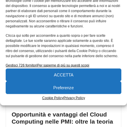
tecnologie come i cookie per memorizzare e/o accedere alle informazioni
Mitsubishi Electric
del dispositivo. Il consenso a queste tecnologie permetterà a noi e ai nostri
partner di elaborare dati personali come il comportamento durante la
Mitsubishi Electric ha recentemente presentato soluzioni
navigazione o gli ID univoci su questo sito e di mostrare annunci (non)
di edge computing e il supporto per il cloud computing
personalizzati. Non acconsentire o ritirare il consenso può influire
con un vantaggio di
negativamente su alcune caratteristiche e funzioni.
Redazione
14/02/2017
Clicca qui sotto per acconsentire a quanto sopra o per fare scelte
dettagliate. Le tue scelte saranno applicate solamente a questo sito. È
possibile modificare le impostazioni in qualsiasi momento, compreso il
ritiro del consenso, utilizzando i pulsanti della Cookie Policy o cliccando
sul pulsante di gestione del consenso nella parte inferiore dello schermo.
Gestisci 726 fornitori
Per saperne di più su questi scopi
ACCETTA
Preferenze
Cookie Policy
Privacy Policy
Opportunità e vantaggi del Cloud
Computing nelle PMI: oltre la teoria