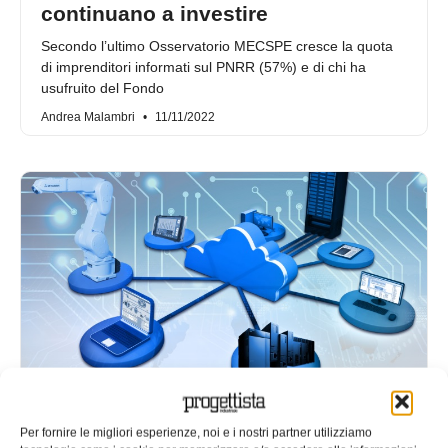
continuano a investire
Secondo l’ultimo Osservatorio MECSPE cresce la quota
di imprenditori informati sul PNRR (57%) e di chi ha
usufruito del Fondo
Andrea Malambri
11/11/2022
Ecco la versione industriale
dell’Internet delle cose secondo
Per fornire le migliori esperienze, noi e i nostri partner utilizziamo