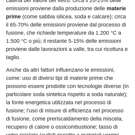
catena del valore del vetro: circa il 20-25% delle
emissioni proviene dalla produzione delle
materie
prime
(come sabbia silicea, soda e calcare); circa
il 65-70% delle emissioni proviene dal processo di
fusione, che richiede temperature da 1.200 °C a
1.500 °C o più; il restante 5-15% delle emissioni
proviene dalle lavorazioni a valle, tra cui ricottura e
taglio.
Anche da altri fattori influenzano le emissioni,
come: uso di diversi tipi di materie prime che
possono essere prodotte con tecnologie diverse (in
particolare soda sintetica rispetto a soda naturale);
la fonte energetica utilizzata nel processo di
fusione; l’uso di misure di efficienza nel processo
di fusione, come preriscaldamento della miscela,
recupero di calore o ossicombustione; tasso di
vetro riciclato (
cullet
) rispetto a materiali vergini,