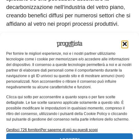
decarbonizzazione nell’industria del vetro piano,
creando benefici diffusi per numerosi settori che si
affidano al vetro nei propri processi produttivi.
Nuove catene di valore
La prima è quella di creare nuove catene di valore
Per fornire le migliori esperienze, noi e i nostri partner utilizziamo
tecnologie come i cookie per memorizzare e/o accedere alle informazioni
per il
vetro riciclato
. Secondo uno studio
del dispositivo. Il consenso a queste tecnologie permetterà a noi e ai nostri
McKinsey
, oltre l’80% del vetro piano in Europa
partner di elaborare dati personali come il comportamento durante la
navigazione o gli ID univoci su questo sito e di mostrare annunci (non)
finisce attualmente in discarica. Una grande parte
personalizzati. Non acconsentire o ritirare il consenso può influire
di questo potrebbe essere recuperata
negativamente su alcune caratteristiche e funzioni.
economicamente creando nuove catene del valore
Clicca qui sotto per acconsentire a quanto sopra o per fare scelte
“inverse” che evitino la contaminazione del vetro
dettagliate. Le tue scelte saranno applicate solamente a questo sito. È
possibile modificare le impostazioni in qualsiasi momento, compreso il
con altri materiali e garantiscano la separazione
ritiro del consenso, utilizzando i pulsanti della Cookie Policy o cliccando
dei tipi di vetro per eliminare o almeno limitare il
sul pulsante di gestione del consenso nella parte inferiore dello schermo.
problema del
downcycling
(ovvero vetro riciclato
Gestisci 726 fornitori
Per saperne di più su questi scopi
che viene riutilizzato per produrre oggetti di qualità