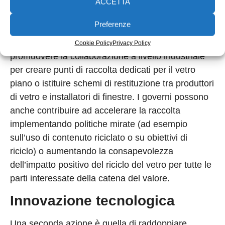
ACCETTA
inferiore rispetto al materiale originale, perché
meno puro).
Preferenze
Un modo per ottenere ciò potrebbe essere
Cookie Policy
Privacy Policy
promuovere la collaborazione a livello industriale
per creare punti di raccolta dedicati per il vetro
piano o istituire schemi di restituzione tra produttori
di vetro e installatori di finestre. I governi possono
anche contribuire ad accelerare la raccolta
implementando politiche mirate (ad esempio
sull’uso di contenuto riciclato o su obiettivi di
riciclo) o aumentando la consapevolezza
dell’impatto positivo del riciclo del vetro per tutte le
parti interessate della catena del valore.
Innovazione tecnologica
Una seconda azione è quella di raddoppiare