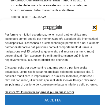
Nel campo dell’automazione industriale, la struttura
portante delle macchine riveste un ruolo cruciale per
l’intero sistema. Telai, basamenti e strutture
Roberta Falco
11/11/2025
Per fornire le migliori esperienze, noi e i nostri partner utilizziamo
tecnologie come i cookie per memorizzare e/o accedere alle informazioni
del dispositivo. Il consenso a queste tecnologie permetterà a noi e ai nostri
partner di elaborare dati personali come il comportamento durante la
navigazione o gli ID univoci su questo sito e di mostrare annunci (non)
personalizzati. Non acconsentire o ritirare il consenso può influire
negativamente su alcune caratteristiche e funzioni.
Clicca qui sotto per acconsentire a quanto sopra o per fare scelte
dettagliate. Le tue scelte saranno applicate solamente a questo sito. È
possibile modificare le impostazioni in qualsiasi momento, compreso il
ritiro del consenso, utilizzando i pulsanti della Cookie Policy o cliccando
La tolleranza geometrica del profilo
sul pulsante di gestione del consenso nella parte inferiore dello schermo.
— Le regole della ISO 1660:2017
Gestisci 726 fornitori
Per saperne di più su questi scopi
La tolleranza geometrica del profilo è uno dei più versatili
ACCETTA
e potenti strumenti per il dimensionamento funzionale