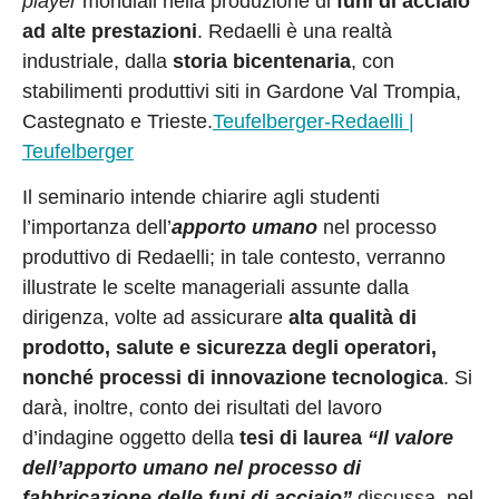
player
mondiali nella produzione di
funi di acciaio
ad alte prestazioni
. Redaelli è una realtà
industriale, dalla
storia bicentenaria
, con
stabilimenti produttivi siti in Gardone Val Trompia,
Castegnato e Trieste.
Teufelberger-Redaelli |
Teufelberger
Il seminario intende chiarire agli studenti
l’importanza dell’
apporto umano
nel processo
produttivo di Redaelli; in tale contesto, verranno
illustrate le scelte manageriali assunte dalla
dirigenza, volte ad assicurare
alta qualità di
prodotto,
salute e sicurezza degli operatori,
nonché processi di innovazione tecnologica
. Si
darà, inoltre, conto dei risultati del lavoro
d’indagine oggetto della
tesi di laurea
“Il valore
dell’apporto umano nel processo di
fabbricazione delle funi di acciaio”
discussa, nel