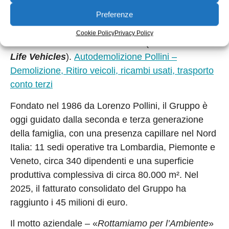
Preferenze
Il
Gruppo Pollini
, con sede a Bedizzole (Brescia),
è il principale operatore italiano nella raccolta e nel
Cookie Policy
Privacy Policy
trattamento dei Veicoli Fuori Uso (ELV –
End of
Life Vehicles
).
Autodemolizione Pollini –
Demolizione, Ritiro veicoli, ricambi usati, trasporto
conto terzi
Fondato nel 1986 da Lorenzo Pollini, il Gruppo è
oggi guidato dalla seconda e terza generazione
della famiglia, con una presenza capillare nel Nord
Italia: 11 sedi operative tra Lombardia, Piemonte e
Veneto, circa 340 dipendenti e una superficie
produttiva complessiva di circa 80.000 m². Nel
2025, il fatturato consolidato del Gruppo ha
raggiunto i 45 milioni di euro.
Il motto aziendale – «
Rottamiamo per l’Ambiente
»