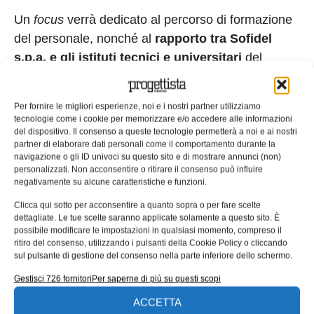
Un
focus
verrà dedicato al percorso di formazione
del personale, nonché al
rapporto tra Sofidel
s.p.a. e gli istituti tecnici e universitari
del
territorio di Lucca, per la formazione delle future
risorse umane aziendali.
Per fornire le migliori esperienze, noi e i nostri partner utilizziamo
tecnologie come i cookie per memorizzare e/o accedere alle informazioni
Pollini’s Future s.r.l.: la sostenibilità nel
del dispositivo. Il consenso a queste tecnologie permetterà a noi e ai nostri
DNA
partner di elaborare dati personali come il comportamento durante la
navigazione o gli ID univoci su questo sito e di mostrare annunci (non)
«Rottamiamo per l’Ambiente»
personalizzati. Non acconsentire o ritirare il consenso può influire
negativamente su alcune caratteristiche e funzioni.
Venerdì
5 giugno 2026
, orario 10.15-12.15, aula
Clicca qui sotto per acconsentire a quanto sopra o per fare scelte
L02 (Building 12) – via La Masa n° 34.
dettagliate. Le tue scelte saranno applicate solamente a questo sito. È
possibile modificare le impostazioni in qualsiasi momento, compreso il
Simone Pollini
–
Chief Executive Officer
– Pollini’s
ritiro del consenso, utilizzando i pulsanti della Cookie Policy o cliccando
sul pulsante di gestione del consenso nella parte inferiore dello schermo.
Future s.r.l.
Gestisci 726 fornitori
Per saperne di più su questi scopi
Dott. Maurizio Trovato
–
Chief Financial Officer
–
ACCETTA
Pollini’s Future s.r.l.