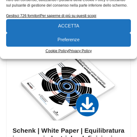
prospettive sulla metallurgia
sul pulsante di gestione del consenso nella parte inferiore dello schermo.
primitiva
Gestisci 726 fornitori
Per saperne di più su questi scopi
Circa 5.000 anni fa, le popolazioni stanziate nell’attuale
ACCETTA
Iran iniziarono a estrarre il rame direttamente dalla
roccia, lavorando il minerale.
Preferenze
Emanuela Bianchi
12/01/2026
Cookie Policy
Privacy Policy
Schenk | White Paper | Equilibratura