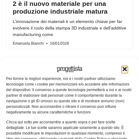
2 è il nuovo materiale per una
produzione industriale matura
L’innovazione dei materiali è un elemento chiave per far
evolvere il ruolo della stampa 3D industriale e dell’additive
manufacturing come
Emanuela Bianchi
16/01/2026
Per fornire le migliori esperienze, noi e i nostri partner utilizziamo
tecnologie come i cookie per memorizzare e/o accedere alle informazioni
del dispositivo. Il consenso a queste tecnologie permetterà a noi e ai nostri
partner di elaborare dati personali come il comportamento durante la
navigazione o gli ID univoci su questo sito e di mostrare annunci (non)
personalizzati. Non acconsentire o ritirare il consenso può influire
negativamente su alcune caratteristiche e funzioni.
Clicca qui sotto per acconsentire a quanto sopra o per fare scelte
dettagliate. Le tue scelte saranno applicate solamente a questo sito. È
Analisi delle scorie antiche: nuove
possibile modificare le impostazioni in qualsiasi momento, compreso il
ritiro del consenso, utilizzando i pulsanti della Cookie Policy o cliccando