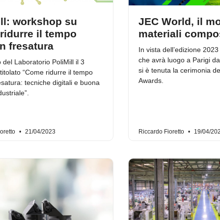
ill: workshop su
JEC World, il m
idurre il tempo
materiali compos
in fresatura
In vista dell’edizione 202
che avrà luogo a Parigi dal
el Laboratorio PoliMill il 3
si è tenuta la cerimonia de
titolato “Come ridurre il tempo
Awards.
resatura: tecniche digitali e buona
dustriale”.
oretto
21/04/2023
Riccardo Fioretto
19/04/20