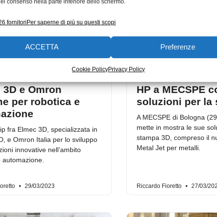
el consenso nella parte inferiore dello schermo.
6 fornitori
Per saperne di più su questi scopi
ACCETTA
Preferenze
Cookie Policy
Privacy Policy
 3D e Omron
HP a MECSPE co
e per robotica e
soluzioni per l
azione
A MECSPE di Bologna (29
mette in mostra le sue sol
ip fra Elmec 3D, specializzata in
stampa 3D, compreso il n
, e Omron Italia per lo sviluppo
Metal Jet per metalli.
zioni innovative nell’ambito
e automazione.
oretto
29/03/2023
Riccardo Fioretto
27/03/20