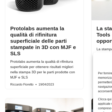
Protolabs aumenta la
La st
qualità di rifinitura
Tools
superficiale delle parti
oppor
stampate in 3D con MJF e
La stampa
SLS
consente 
che altrim
Protolabs aumenta la qualità di rifinitura
impossibil
superficiale per ottenere risultati migliori
nella stampa 3D per le parti prodotte con
Per fornir
MJF e SLS
memorizzar
permetterà
Riccardo Fioretto
19/04/2023
Riccardo Fi
navigazion
acconsenti
Clicca qui
applicate 
compreso i