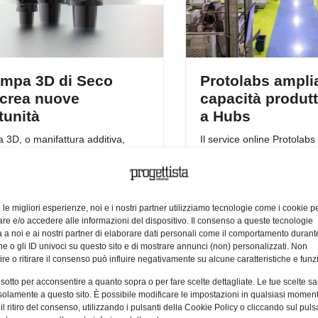
ampa 3D di Seco
Protolabs amplia
 crea nuove
capacità produtt
tunità
a Hubs
 3D, o manifattura additiva,
Il service online Protola
a Seco Tools di creare prodotti
capacità produttiva e prezz
enti sarebbero difficili o
grazie alla rete digitale di
i da produrre.
dell’azienda alimentata d
e le migliori esperienze, noi e i nostri partner utilizziamo tecnologie come i cookie p
e e/o accedere alle informazioni del dispositivo. Il consenso a queste tecnologie
 a noi e ai nostri partner di elaborare dati personali come il comportamento durant
oretto
14/04/2023
Riccardo Fioretto
05/04/20
e o gli ID univoci su questo sito e di mostrare annunci (non) personalizzati. Non
re o ritirare il consenso può influire negativamente su alcune caratteristiche e funzi
 sotto per acconsentire a quanto sopra o per fare scelte dettagliate. Le tue scelte s
solamente a questo sito. È possibile modificare le impostazioni in qualsiasi momen
l ritiro del consenso, utilizzando i pulsanti della Cookie Policy o cliccando sul puls