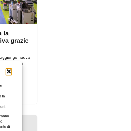
 la
iva grazie
bs aggiunge nuova
i competitivi
 produttori
a Hubs.
er
e la
23
oni.
aranno
to,
ante di