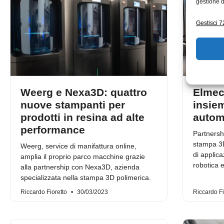
gestione d
Gestisci 72
Weerg e Nexa3D: quattro
Elmec
nuove stampanti per
insiem
prodotti in resina ad alte
autom
performance
Partnersh
stampa 3D
Weerg, service di manifattura online,
di applica
amplia il proprio parco macchine grazie
robotica 
alla partnership con Nexa3D, azienda
specializzata nella stampa 3D polimerica.
Riccardo Fioretto
30/03/2023
Riccardo Fi