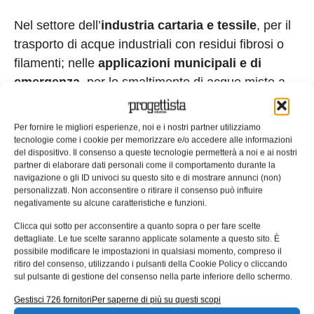
Nel settore dell’
industria cartaria e tessile
, per il
trasporto di acque industriali con residui fibrosi o
filamenti; nelle
applicazioni municipali e di
emergenza
, per lo smaltimento di acque miste a
rifiuti in contesti urbani o alluvionali e, infine, nel
trattamento delle acque reflue,
nell’
industria
Per fornire le migliori esperienze, noi e i nostri partner utilizziamo
alimentare, agricola e zootecnica
, per il
tecnologie come i cookie per memorizzare e/o accedere alle informazioni
del dispositivo. Il consenso a queste tecnologie permetterà a noi e ai nostri
pompaggio delle acque reflue e di processo
partner di elaborare dati personali come il comportamento durante la
cariche. Grey CTG è la soluzione definitiva per
la
navigazione o gli ID univoci su questo sito e di mostrare annunci (non)
personalizzati. Non acconsentire o ritirare il consenso può influire
gestione efficiente e senza blocchi delle acque
negativamente su alcune caratteristiche e funzioni.
reflue più cariche
.
Clicca qui sotto per acconsentire a quanto sopra o per fare scelte
dettagliate. Le tue scelte saranno applicate solamente a questo sito. È
Per saperne di più
possibile modificare le impostazioni in qualsiasi momento, compreso il
ritiro del consenso, utilizzando i pulsanti della Cookie Policy o cliccando
Tag:
zenit
sul pulsante di gestione del consenso nella parte inferiore dello schermo.
EDICOLA WEB
Gestisci 726 fornitori
Per saperne di più su questi scopi