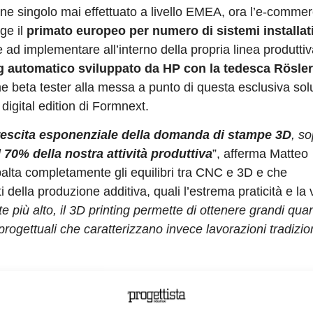
dine singolo mai effettuato a livello EMEA, ora l’e-comme
ge il
primato europeo per numero di sistemi installat
 ad implementare all’interno della propria linea produttiva
ng automatico sviluppato da HP con la tedesca Rösle
come beta tester alla messa a punto di questa esclusiva sol
igital edition di Formnext.
rescita esponenziale della domanda di stampe 3D
, so
l
70% della nostra attività produttiva
”, afferma Matteo
alta completamente gli equilibri tra CNC e 3D e che
 della produzione additiva, quali l’estrema praticità e la 
 più alto, il 3D printing permette di ottenere grandi quant
progettuali che caratterizzano invece lavorazioni tradizio
va, affidandosi ancora una volta alla qualità dei sistemi 
tà anche per tirature di migliaia di pezzi. “
Le prestazion