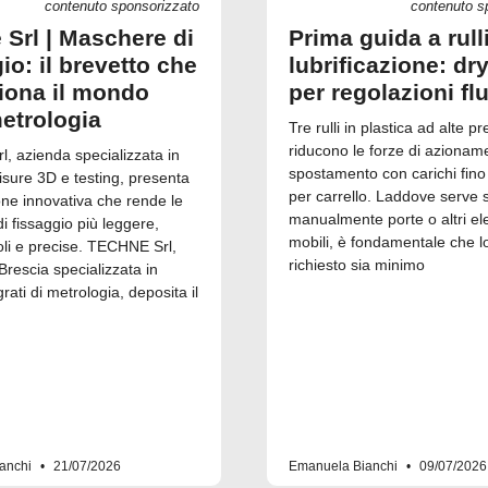
contenuto sponsorizzato
contenuto s
 Srl | Maschere di
Prima guida a rull
io: il brevetto che
lubrificazione: dry
ziona il mondo
per regolazioni fl
metrologia
Tre rulli in plastica ad alte pr
riducono le forze di azionam
, azienda specializzata in
spostamento con carichi fino
isure 3D e testing, presenta
per carrello. Laddove serve 
one innovativa che rende le
manualmente porte o altri el
 fissaggio più leggere,
mobili, è fondamentale che l
i e precise. TECHNE Srl,
richiesto sia minimo
Brescia specializzata in
grati di metrologia, deposita il
anchi
21/07/2026
Emanuela Bianchi
09/07/2026