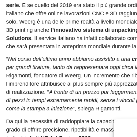
serie.
E se quello del 2019 era stato il più grande or
italiano che offre online lavorazioni CNC e 3D raggiun
solo. Weerg è una delle prime realtà a livello mondiale
3D printing anche
l’innovativo sistema di unpacki
Solutions
. Il service italiano ha infatti collaborato 
che sarà presentata in anteprima mondiale durante la d
“
Nel corso dell’ultimo anno abbiamo assistito a una
c
per grandi tirature, tanto da rappresentare oggi circa i
Rigamonti, fondatore di Weerg. Un incremento che rib
l’imprenditore attribuisce ai plus sempre più apprezzati
di realizzazione. “
A fronte di un prezzo pur leggermente
di pezzi in tempi estremamente rapidi, senza i vincoli 
come la stampa a iniezione
”, spiega Rigamonti.
Da qui la necessità di raddoppiare la capacità produtti
grado di offrire precisione, ripetibilità e massima veloci