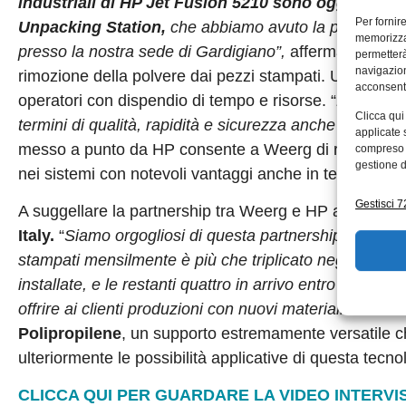
industriali di HP Jet Fusion 5210
sono oggi ulterio
Per fornir
Unpacking Station,
che abbiamo avuto la possibilità 
memorizzar
presso la nostra sede di Gardigiano”,
afferma Rigamon
permetterà
navigazion
rimozione della polvere dai pezzi stampati. Una lavo
acconsenti
operatori con dispendio di tempo e risorse. “
La pulitu
Clicca qui
termini di qualità, rapidità e sicurezza anche per le par
applicate 
messo a punto da HP consente a Weerg di recuperare
compreso i
gestione d
nei sistemi con notevoli vantaggi anche in termini di e
Gestisci 72
A suggellare la partnership tra Weerg e HP anche le 
Italy.
“
Siamo orgogliosi di questa partnership con Weer
stampati mensilmente è più che triplicato negli ultimi
installate, e le restanti quattro in arrivo entro fine 
offrire ai clienti produzioni con nuovi materiali
”.
Tra le
Polipropilene
, un supporto estremamente versatile c
ulteriormente le possibilità applicative di questa tecno
CLICCA QUI PER GUARDARE LA VIDEO INTERVI