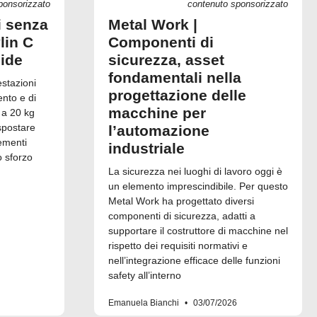
ponsorizzato
contenuto sponsorizzato
i senza
Metal Work |
lin C
Componenti di
uide
sicurezza, asset
fondamentali nella
estazioni
progettazione delle
ento e di
macchine per
 a 20 kg
spostare
l’automazione
ementi
industriale
o sforzo
La sicurezza nei luoghi di lavoro oggi è
un elemento imprescindibile. Per questo
Metal Work ha progettato diversi
componenti di sicurezza, adatti a
supportare il costruttore di macchine nel
rispetto dei requisiti normativi e
nell’integrazione efficace delle funzioni
safety all’interno
Emanuela Bianchi
03/07/2026