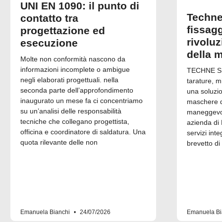
UNI EN 1090: il punto di
Techne
contatto tra
fissagg
progettazione ed
rivolu
esecuzione
della 
Molte non conformità nascono da
informazioni incomplete o ambigue
TECHNE Srl
negli elaborati progettuali. nella
tarature, m
seconda parte dell’approfondimento
una soluzi
inaugurato un mese fa ci concentriamo
maschere di
su un’analisi delle responsabilità
maneggevol
tecniche che collegano progettista,
azienda di 
officina e coordinatore di saldatura. Una
servizi inte
quota rilevante delle non
brevetto di
Emanuela Bianchi
24/07/2026
Emanuela Bi