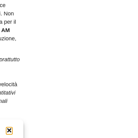
rce
i
. Non
 per il
r AM
uzione,
prattutto
velocità
itativi
nali
HP, in
i