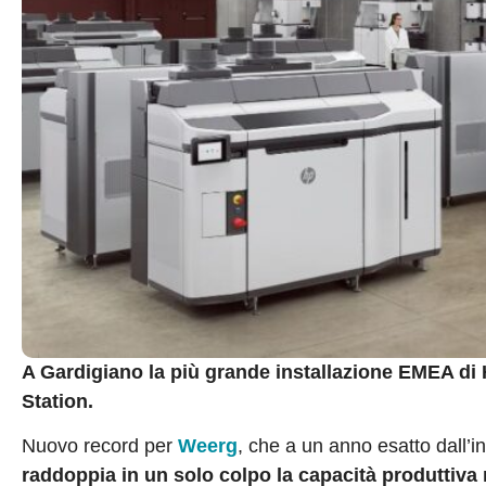
A Gardigiano la pi
ù
grande installazione EMEA di
Station.
Nuovo record per
Weerg
, che a un anno esatto dall’i
raddoppia in un solo colpo la capacità produttiva 