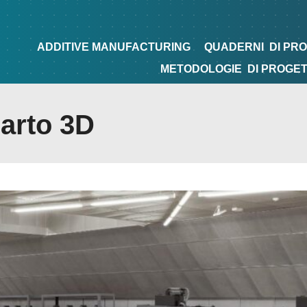
NG
QUADERNI
DI PROGETTAZIONE
TIPS&TRICKS
ADDITIVE MANUFACTURING
QUADERNI
DI PR
METODOLOGIE
DI PROGE
parto 3D