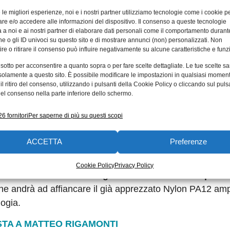
rmente incrementate dall’utilizzo della nuova Automa
e le migliori esperienze, noi e i nostri partner utilizziamo tecnologie come i cookie p
di testare in anteprima per tre mesi e che è già in funzio
e e/o accedere alle informazioni del dispositivo. Il consenso a queste tecnologie
ti. Questa soluzione permette di automatizzare il proce
 a noi e ai nostri partner di elaborare dati personali come il comportamento durant
e o gli ID univoci su questo sito e di mostrare annunci (non) personalizzati. Non
razione che in precedenza veniva svolta manualmente dag
re o ritirare il consenso può influire negativamente su alcune caratteristiche e funzi
ra effettuata dalla macchina garantisce performance eccel
 sotto per acconsentire a quanto sopra o per fare scelte dettagliate. Le tue scelte s
ti piccole e delicate
”. Inoltre, il sistema di unpacking au
solamente a questo sito. È possibile modificare le impostazioni in qualsiasi momen
 una maggiore quantità di polvere che può essere rei
l ritiro del consenso, utilizzando i pulsanti della Cookie Policy o cliccando sul puls
el consenso nella parte inferiore dello schermo.
cosostenibilità.
6 fornitori
Per saperne di più su questi scopi
parole di
Davide Ferrulli, Country Manager 3D Printin
g. La loro crescita è stata costante e il numero di pezzi
ACCETTA
Preferenze
 dodici mesi. Le macchine aggiuntive, due delle quali già
anno, potranno supportare questa crescita ma anche permett
Cookie Policy
Privacy Policy
 novità in arrivo su weerg.com c’è
infatti
la stampa 3D
he andrà ad affiancare il già apprezzato Nylon PA12 am
logia.
STA A MATTEO RIGAMONTI