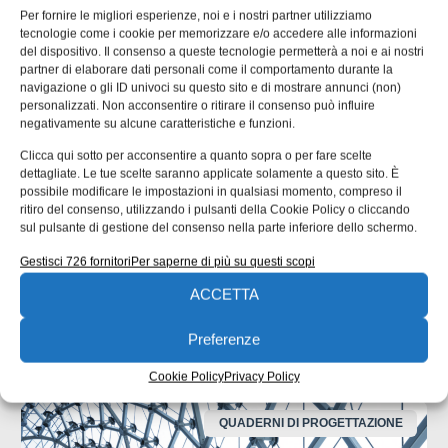
Per fornire le migliori esperienze, noi e i nostri partner utilizziamo
Tag:
cool-floow
Oleodinamica e Pneumatica
tecnologie come i cookie per memorizzare e/o accedere alle informazioni
del dispositivo. Il consenso a queste tecnologie permetterà a noi e ai nostri
portautensile
Tendo
Tendo Slim 4ax
partner di elaborare dati personali come il comportamento durante la
EDICOLA WEB
navigazione o gli ID univoci su questo sito e di mostrare annunci (non)
personalizzati. Non acconsentire o ritirare il consenso può influire
negativamente su alcune caratteristiche e funzioni.
Clicca qui sotto per acconsentire a quanto sopra o per fare scelte
dettagliate. Le tue scelte saranno applicate solamente a questo sito. È
possibile modificare le impostazioni in qualsiasi momento, compreso il
ritiro del consenso, utilizzando i pulsanti della Cookie Policy o cliccando
sul pulsante di gestione del consenso nella parte inferiore dello schermo.
ISCRIVITI ALLA NEWSLETTER
Gestisci 726 fornitori
Per saperne di più su questi scopi
ACCETTA
Preferenze
Cookie Policy
Privacy Policy
ARTICOLI CORRELATI
QUADERNI DI PROGETTAZIONE