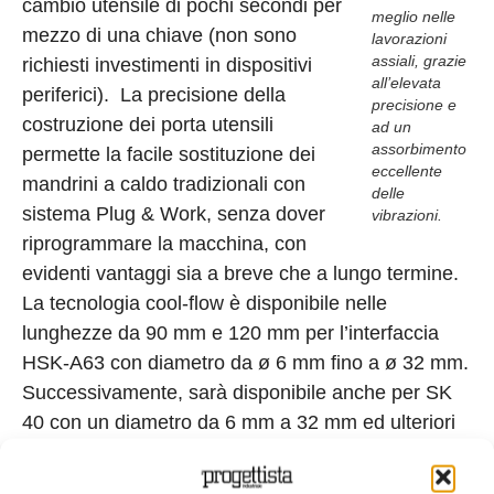
cambio utensile di pochi secondi per
meglio nelle
mezzo di una chiave (non sono
lavorazioni
assiali, grazie
richiesti investimenti in dispositivi
all’elevata
periferici). La precisione della
precisione e
costruzione dei porta utensili
ad un
assorbimento
permette la facile sostituzione dei
eccellente
mandrini a caldo tradizionali con
delle
sistema Plug & Work, senza dover
vibrazioni.
riprogrammare la macchina, con
evidenti vantaggi sia a breve che a lungo termine.
La tecnologia cool-flow è disponibile nelle
lunghezze da 90 mm e 120 mm per l’interfaccia
HSK-A63 con diametro da ø 6 mm fino a ø 32 mm.
Successivamente, sarà disponibile anche per SK
40 con un diametro da 6 mm a 32 mm ed ulteriori
interfacce come BT 40 e varianti di lunghezza da
160 mm.