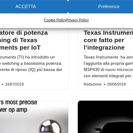
ACCETTA
Preferenze
Cookie Policy
Privacy Policy
atore di potenza
Texas Instrumen
hing di Texas
core fatto per
uments per IoT
l’integrazione
truments (TI) ha introdotto un
Texas Instruments ha ann
e switching a bassissima potenza
l’aggiunta alla propria g
rente di riposo (IQ) più bassa del
MSP430 di nuovi microcon
con elementi integrati per
e
16/07/2019
Redazione
08/06/2018