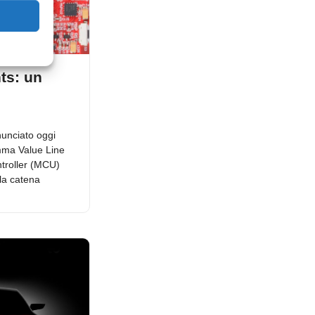
ts: un
unciato oggi
amma Value Line
troller (MCU)
 la catena