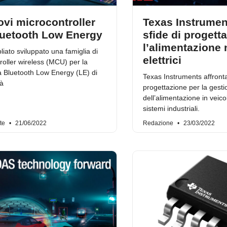
ovi microcontroller
Texas Instrumen
luetooth Low Energy
sfide di progett
l’alimentazione 
iato sviluppato una famiglia di
elettrici
roller wireless (MCU) per la
a Bluetooth Low Energy (LE) di
Texas Instruments affronta 
tà
progettazione per la gest
dell’alimentazione in veicoli
sistemi industriali.
rte
21/06/2022
Redazione
23/03/2022