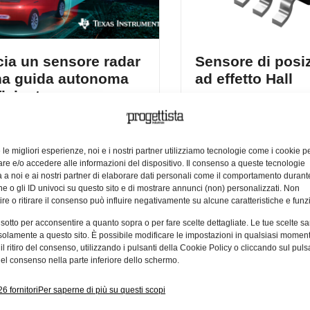
cia un sensore radar
Sensore di posi
na guida autonoma
ad effetto Hall
ficiente
Da TI il sensore di posizi
Hall più accurato del setto
a la tecnologia di assistenza alla
velocità e precisione per 
zie a un nuovo sensore radar ad
controllo in tempo reale.
uzione per rilevare oggetti più
e le migliori esperienze, noi e i nostri partner utilizziamo tecnologie come i cookie p
l veicolo.
e e/o accedere alle informazioni del dispositivo. Il consenso a queste tecnologie
 a noi e ai nostri partner di elaborare dati personali come il comportamento durant
e
07/01/2022
Marina Geremetta
13/10/2
e o gli ID univoci su questo sito e di mostrare annunci (non) personalizzati. Non
re o ritirare il consenso può influire negativamente su alcune caratteristiche e funzi
 sotto per acconsentire a quanto sopra o per fare scelte dettagliate. Le tue scelte s
solamente a questo sito. È possibile modificare le impostazioni in qualsiasi momen
l ritiro del consenso, utilizzando i pulsanti della Cookie Policy o cliccando sul puls
el consenso nella parte inferiore dello schermo.
6 fornitori
Per saperne di più su questi scopi