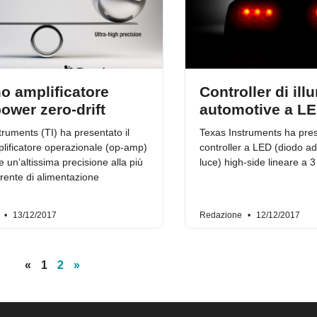
mo amplificatore
Controller di il
ower zero-drift
automotive a L
truments (TI) ha presentato il
Texas Instruments ha pres
lificatore operazionale (op-amp)
controller a LED (diodo a
 un’altissima precisione alla più
luce) high-side lineare a 3
rente di alimentazione
e
13/12/2017
Redazione
12/12/2017
«
1
2
»