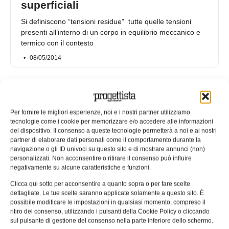
superficiali
Si definiscono “tensioni residue” tutte quelle tensioni
presenti all’interno di un corpo in equilibrio meccanico e
termico con il contesto
08/05/2014
Per fornire le migliori esperienze, noi e i nostri partner utilizziamo
tecnologie come i cookie per memorizzare e/o accedere alle informazioni
del dispositivo. Il consenso a queste tecnologie permetterà a noi e ai nostri
partner di elaborare dati personali come il comportamento durante la
navigazione o gli ID univoci su questo sito e di mostrare annunci (non)
personalizzati. Non acconsentire o ritirare il consenso può influire
negativamente su alcune caratteristiche e funzioni.
Clicca qui sotto per acconsentire a quanto sopra o per fare scelte
dettagliate. Le tue scelte saranno applicate solamente a questo sito. È
possibile modificare le impostazioni in qualsiasi momento, compreso il
Le tensioni residue di primo,
ritiro del consenso, utilizzando i pulsanti della Cookie Policy o cliccando
secondo e terzo tipo: le cause e
sul pulsante di gestione del consenso nella parte inferiore dello schermo.