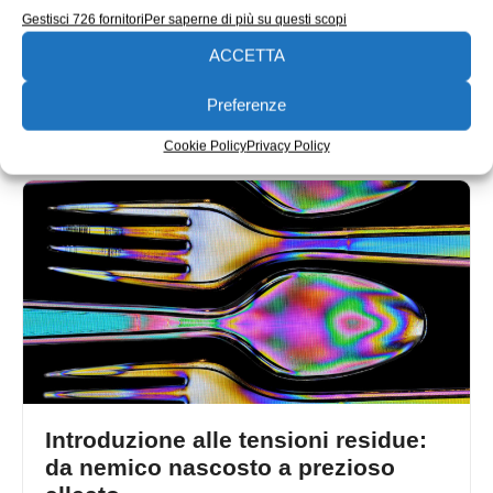
l’effetto
Gestisci 726 fornitori
Per saperne di più su questi scopi
di Francesco Chichi Nell’articolo introduttivo pubblicato
ACCETTA
sul numero precedente abbiamo visto cosa siano le
tensioni residue (tensioni presenti all’interno di
Preferenze
08/04/2014
Cookie Policy
Privacy Policy
Introduzione alle tensioni residue:
da nemico nascosto a prezioso