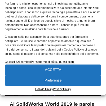
Per fornire le migliori esperienze, noi e i nostri partner utilizziamo
SolidWorks World 2019 e i partner
tecnologie come i cookie per memorizzare e/o accedere alle informazioni
dell’area espositiva
del dispositivo. Il consenso a queste tecnologie permetterà a noi e ai nostri
partner di elaborare dati personali come il comportamento durante la
Durante l’evento SolidWorks World 2019 di Dallas è stato
navigazione o gli ID univoci su questo sito e di mostrare annunci (non)
possibile ascoltare le novità che l’azienda del gruppo
personalizzati. Non acconsentire o ritirare il consenso può influire
Dassault Systèmes ha
negativamente su alcune caratteristiche e funzioni.
Alessandro Garnero
12/02/2019
Clicca qui sotto per acconsentire a quanto sopra o per fare scelte
dettagliate. Le tue scelte saranno applicate solamente a questo sito. È
possibile modificare le impostazioni in qualsiasi momento, compreso il
ritiro del consenso, utilizzando i pulsanti della Cookie Policy o cliccando
sul pulsante di gestione del consenso nella parte inferiore dello schermo.
Gestisci 726 fornitori
Per saperne di più su questi scopi
ACCETTA
Preferenze
Cookie Policy
Privacy Policy
Al SolidWorks World 2019 le parole