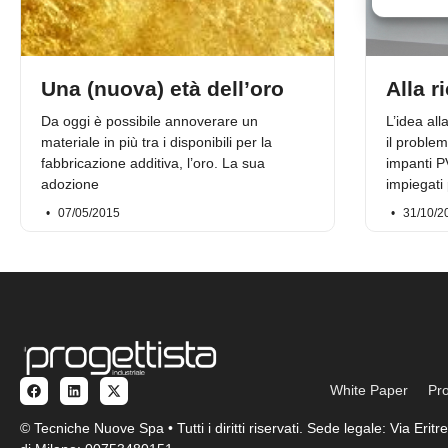
Una (nuova) età dell’oro
Alla r
Da oggi è possibile annoverare un
L’idea all
materiale in più tra i disponibili per la
il proble
fabbricazione additiva, l’oro. La sua
impanti P
adozione
impiegati 
07/05/2015
31/10/2
White Paper
Pro
© Tecniche Nuove Spa • Tutti i diritti riservati. Sede legale: Via Eri