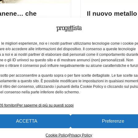
anene… che
Il nuovo metallo
glia!
di sostituire l’or
 definisce il “nuovo materiale
Brilla come l’oro, ma è più
viglie”, soppiantatore del
e malleabile. Raffaele Me
e le migliori esperienze, noi e i nostri partner utilizziamo tecnologie come i cookie p
etenuto dal grafene. Potrebbe
professor of Food and Sof
e e/o accedere alle informazioni del dispositivo. Il consenso a queste tecnologie
 potenzialità del
insieme al
 a noi e ai nostri partner di elaborare dati personali come il comportamento durant
e o gli ID univoci su questo sito e di mostrare annunci (non) personalizzati. Non
re o ritirare il consenso può influire negativamente su alcune caratteristiche e funzi
016
04/02/2016
 sotto per acconsentire a quanto sopra o per fare scelte dettagliate. Le tue scelte s
solamente a questo sito. È possibile modificare le impostazioni in qualsiasi momen
l ritiro del consenso, utilizzando i pulsanti della Cookie Policy o cliccando sul puls
el consenso nella parte inferiore dello schermo.
6 fornitori
Per saperne di più su questi scopi
ACCETTA
Preferenze
Cookie Policy
Privacy Policy