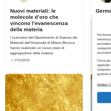
Nuovi materiali: le
Germ
molecole d’oro che
meravi
vincono l’evanescenza
C’è chi lo
della materia
delle mera
Per fornir
primato d
I ricercatori del Dipartimento di Scienza dei
memorizzar
essere. Le
Materiali dell’Università di Milano-Bicocca
permetterà
hanno realizzato un nuovo stato di
navigazion
aggregazione della materia
acconsenti
27/12/2016
22/02/2
Clicca qui
applicate 
compreso i
gestione d
Gestisci 72