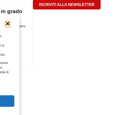
ISCRIVITI ALLA NEWSLETTER
 in grado
o
 soffice, leggero
zzenga,
er
t Materials,
e la
oni.
aranno
to,
ante di