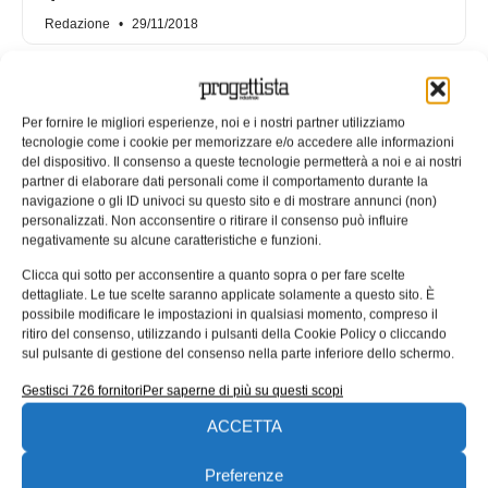
Redazione
29/11/2018
Per fornire le migliori esperienze, noi e i nostri partner utilizziamo
tecnologie come i cookie per memorizzare e/o accedere alle informazioni
del dispositivo. Il consenso a queste tecnologie permetterà a noi e ai nostri
partner di elaborare dati personali come il comportamento durante la
navigazione o gli ID univoci su questo sito e di mostrare annunci (non)
personalizzati. Non acconsentire o ritirare il consenso può influire
negativamente su alcune caratteristiche e funzioni.
Clicca qui sotto per acconsentire a quanto sopra o per fare scelte
dettagliate. Le tue scelte saranno applicate solamente a questo sito. È
possibile modificare le impostazioni in qualsiasi momento, compreso il
ritiro del consenso, utilizzando i pulsanti della Cookie Policy o cliccando
Consigli per la progettazione CAD
sul pulsante di gestione del consenso nella parte inferiore dello schermo.
IoT: la fase concettuale
Gestisci 726 fornitori
Per saperne di più su questi scopi
Nell’ambito della progettazione CAD per l’Internet delle
ACCETTA
cose, una dei primi step in cui le aziende devono
modificare i propri
Preferenze
Redazione
23/11/2018