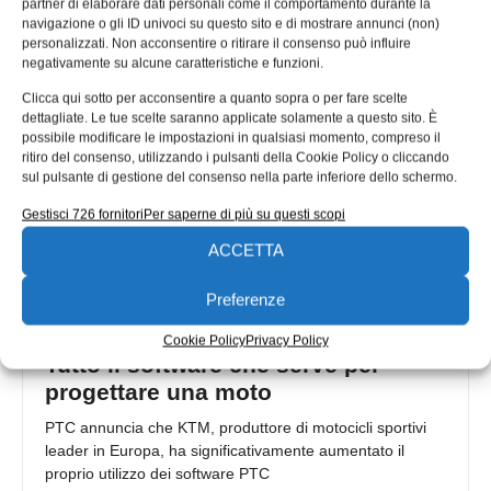
partner di elaborare dati personali come il comportamento durante la
capitolo: è stato infatti pubblicato sul sito di PTC il
navigazione o gli ID univoci su questo sito e di mostrare annunci (non)
personalizzati. Non acconsentire o ritirare il consenso può influire
Redazione
20/12/2017
negativamente su alcune caratteristiche e funzioni.
Clicca qui sotto per acconsentire a quanto sopra o per fare scelte
dettagliate. Le tue scelte saranno applicate solamente a questo sito. È
possibile modificare le impostazioni in qualsiasi momento, compreso il
ritiro del consenso, utilizzando i pulsanti della Cookie Policy o cliccando
sul pulsante di gestione del consenso nella parte inferiore dello schermo.
Gestisci 726 fornitori
Per saperne di più su questi scopi
ACCETTA
Preferenze
Cookie Policy
Privacy Policy
Tutto il software che serve per
progettare una moto
PTC annuncia che KTM, produttore di motocicli sportivi
leader in Europa, ha significativamente aumentato il
proprio utilizzo dei software PTC