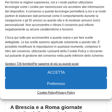
trimestre 2021 si consolida il
Per fornire le migliori esperienze, noi e i nostri partner utilizziamo
tecnologie come i cookie per memorizzare e/o accedere alle informazioni
recupero della produzione
del dispositivo. Il consenso a queste tecnologie permetterà a noi e ai nostri
partner di elaborare dati personali come il comportamento durante la
A Brescia, nel 2° trimestre del 2021, l’attività produttiva
navigazione o gli ID univoci su questo sito e di mostrare annunci (non)
della metalmeccanica ha consolidato la tendenza positiva
personalizzati. Non acconsentire o ritirare il consenso può influire
rilevata nel periodo precedente.
negativamente su alcune caratteristiche e funzioni.
Riccardo Fioretto
16/09/2021
Clicca qui sotto per acconsentire a quanto sopra o per fare scelte
dettagliate. Le tue scelte saranno applicate solamente a questo sito. È
possibile modificare le impostazioni in qualsiasi momento, compreso il
ritiro del consenso, utilizzando i pulsanti della Cookie Policy o cliccando
sul pulsante di gestione del consenso nella parte inferiore dello schermo.
Gestisci 726 fornitori
Per saperne di più su questi scopi
ACCETTA
Preferenze
Cookie Policy
Privacy Policy
A Brescia e a Roma giornate