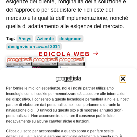
esigenze del cliente, l’originalità della soluzione e
dell’approccio per soddisfare le richieste del
mercato e la qualità dell’implementazione, nonché
quella di adattamento alle esigenze del mercato.
Tag:
Ansys
Aziende
designcon
designvision award 2014
EDICOLA WEB
Per fornire le migliori esperienze, noi e i nostri partner utilizziamo
tecnologie come i cookie per memorizzare e/o accedere alle informazioni
del dispositivo. Il consenso a queste tecnologie permetterà a noi e ai nostri
ISCRIVITI ALLA NEWSLETTER
partner di elaborare dati personali come il comportamento durante la
navigazione o gli ID univoci su questo sito e di mostrare annunci (non)
personalizzati. Non acconsentire o ritirare il consenso può influire
negativamente su alcune caratteristiche e funzioni.
Clicca qui sotto per acconsentire a quanto sopra o per fare scelte
dettagliate. Le tue scelte saranno applicate solamente a questo sito. È