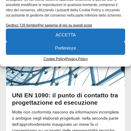
possibile modificare le impostazioni in qualsiasi momento, compreso il
ritiro del consenso, utilizzando i pulsanti della Cookie Policy o cliccando
ARTICOLI CORRELATI
sul pulsante di gestione del consenso nella parte inferiore dello schermo.
QUADERNI DI PROGETTAZIONE
Gestisci 726 fornitori
Per saperne di più su questi scopi
ACCETTA
Preferenze
Cookie Policy
Privacy Policy
UNI EN 1090: il punto di contatto tra
progettazione ed esecuzione
Molte non conformità nascono da informazioni incomplete
o ambigue negli elaborati progettuali. nella seconda parte
dell’approfondimento inaugurato un mese fa ci
concentriamo su un’analisi delle responsabilità tecniche