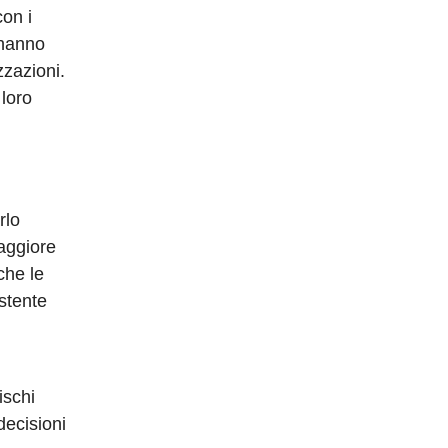
con i
 hanno
zzazioni.
 loro
rlo
maggiore
che le
istente
ischi
decisioni