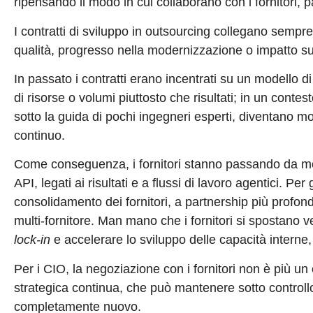
ripensando il modo in cui collaborano con i fornitori, p
I contratti di sviluppo in outsourcing collegano sempre
qualità, progresso nella modernizzazione o impatto su
In passato i contratti erano incentrati su un modello di
di risorse o volumi piuttosto che risultati; in un contes
sotto la guida di pochi ingegneri esperti, diventano m
continuo.
Come conseguenza, i fornitori stanno passando da mode
API, legati ai risultati e a flussi di lavoro agentici. P
consolidamento dei fornitori, a partnership più profonde
multi-fornitore. Man mano che i fornitori si spostano vers
lock-in
e accelerare lo sviluppo delle capacità interne,
Per i CIO, la negoziazione con i fornitori non è più u
strategica continua, che può mantenere sotto controll
completamente nuovo.