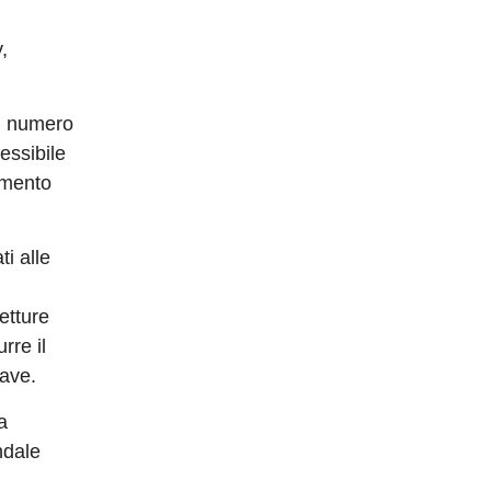
,
à, numero
lessibile
ramento
i alle
etture
rre il
iave.
a
ndale