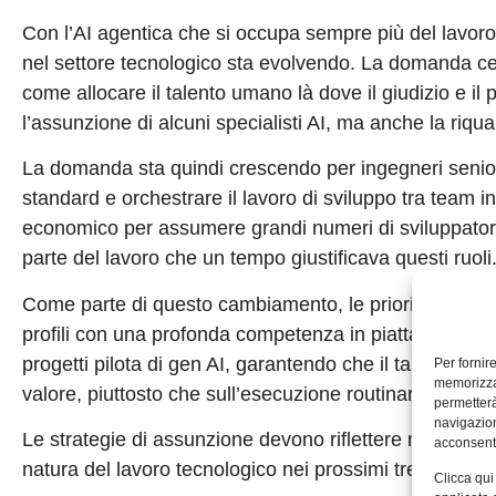
Con l’AI agentica che si occupa sempre più del lavoro 
nel settore tecnologico sta evolvendo. La domanda ce
come allocare il talento umano là dove il giudizio e i
l’assunzione di alcuni specialisti AI, ma anche la riqua
La domanda sta quindi crescendo per ingegneri senior,
standard e orchestrare il lavoro di sviluppo tra team int
economico per assumere grandi numeri di sviluppato
parte del lavoro che un tempo giustificava questi ruoli
Come parte di questo cambiamento, le priorità di assun
profili con una profonda competenza in piattaforme e 
progetti pilota di gen AI, garantendo che il talento u
Per fornir
memorizzar
valore, piuttosto che sull’esecuzione routinaria.
permetterà
navigazion
Le strategie di assunzione devono riflettere non solo
acconsenti
natura del lavoro tecnologico nei prossimi tre-cinque 
Clicca qui