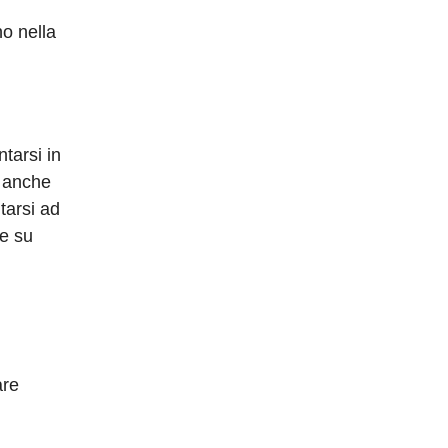
no nella
ntarsi in
e anche
itarsi ad
re su
are