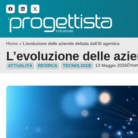
ADDITIVE MANUFACTURI
Home
»
L’evoluzione delle aziende dettata dall’AI agentica
L’evoluzione delle azie
Emanu
13 Maggio 2026
ATTUALITÀ
RICERCA
TECNOLOGIE