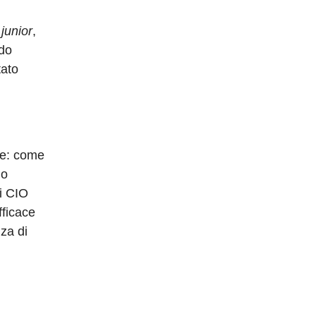
i
junior
,
ndo
tato
ee: come
no
 i CIO
fficace
nza di