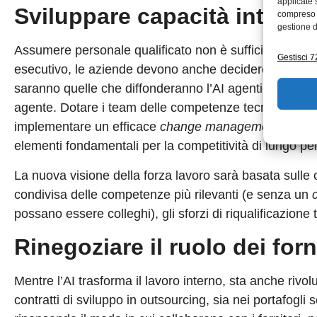
applicate 
Sviluppare capacità interne 
compreso i
gestione d
Assumere personale qualificato non è sufficiente: m
Gestisci 72
esecutivo, le aziende devono anche decidere quali cap
saranno quelle che diffonderanno l’AI agentica in tutt
agente. Dotare i team delle competenze tecnologiche
implementare un efficace
change management
per ga
elementi fondamentali per la competitività di lungo pe
La nuova visione della forza lavoro sarà basata sull
condivisa delle competenze più rilevanti (e senza un
possano essere colleghi), gli sforzi di riqualificazione
Rinegoziare il ruolo dei forn
Mentre l’AI trasforma il lavoro interno, sta anche rivol
contratti di sviluppo in outsourcing, sia nei portafogl