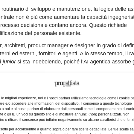
routinario di sviluppo e manutenzione, la logica delle a
ntrale non è più come aumentare la capacità ingegneris
l processo decisionale contano ancora. Questo richiede
lificazione del personale esistente.
 architetti, product manager e designer in grado di defin
erni ed esterni, fornitori e agenti. Allo stesso tempo, il r
ri
junior
si sta indebolendo, poiché l’AI agentica assorbe 
.
zione si sono spostate da ruoli ingegneristici generici 
architetture. Questo approccio ha anche supportato i pri
mano fosse concentrato su progettazione e supervisione ad
e le migliori esperienze, noi e i nostri partner utilizziamo tecnologie come i cookie p
e e/o accedere alle informazioni del dispositivo. Il consenso a queste tecnologie
 a noi e ai nostri partner di elaborare dati personali come il comportamento durant
e o gli ID univoci su questo sito e di mostrare annunci (non) personalizzati. Non
 le lacune di competenze attuali, ma anche come evolverà
re o ritirare il consenso può influire negativamente su alcune caratteristiche e funzi
anni.
 sotto per acconsentire a quanto sopra o per fare scelte dettagliate. Le tue scelte s