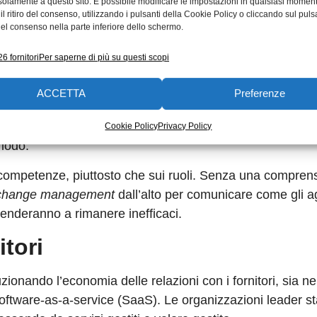
solamente a questo sito. È possibile modificare le impostazioni in qualsiasi momen
che l’AI non può sostituire
l ritiro del consenso, utilizzando i pulsanti della Cookie Policy o cliccando sul puls
el consenso nella parte inferiore dello schermo.
an mano che gli agenti assumono una quota crescente del
6 fornitori
Per saperne di più su questi scopi
acità costruire e mantenere all’interno. Le aziende di 
a l’organizzazione per creare una vera forza lavoro ibri
ACCETTA
Preferenze
 necessarie per prosperare in un mondo agentico e
rantire che le persone abbraccino questo cambiamento
Cookie Policy
Privacy Policy
riodo.
e competenze, piuttosto che sui ruoli. Senza una compren
change management
dall’alto per comunicare come gli a
 tenderanno a rimanere inefficaci.
itori
uzionando l’economia delle relazioni con i fornitori, sia ne
i software-as-a-service (SaaS). Le organizzazioni leader s