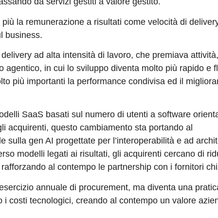
assando da servizi gestiti a valore gestito.
 più la remunerazione a risultati come velocità di delivery
l business.
 delivery ad alta intensità di lavoro, che premiava attivit
to agentico, in cui lo sviluppo diventa molto più rapido e f
olto più importanti la performance condivisa ed il miglio
lli SaaS basati sul numero di utenti a software orientat
er gli acquirenti, questo cambiamento sta portando al
 sulla gen AI progettate per l’interoperabilità e ad archit
o modelli legati ai risultati, gli acquirenti cercano di ridu
 rafforzando al contempo le partnership con i fornitori ch
n esercizio annuale di procurement, ma diventa una pratic
o i costi tecnologici, creando al contempo un valore azie