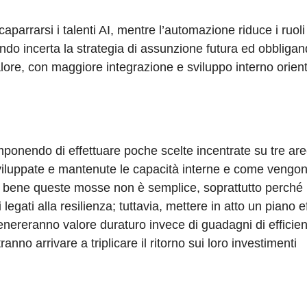
parrarsi i talenti AI, mentre l’automazione riduce i ruol
do incerta la strategia di assunzione futura ed obbliga
alore, con maggiore integrazione e sviluppo interno orien
imponendo di effettuare poche scelte incentrate su tre ar
viluppate e mantenute le capacità interne e come vengo
Fare bene queste mosse non è semplice, soprattutto perché
legati alla resilienza; tuttavia, mettere in atto un piano e
 genereranno valore duraturo invece di guadagni di efficie
anno arrivare a triplicare il ritorno sui loro investimenti