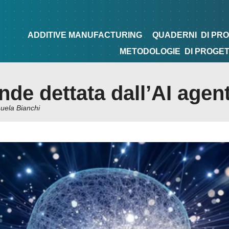
NG
QUADERNI
DI PROGETTAZIONE
TIPS&TRICKS
ADDITIVE MANUFACTURING
QUADERNI
DI PR
METODOLOGIE
DI PROGE
nde dettata dall’AI agen
ela Bianchi