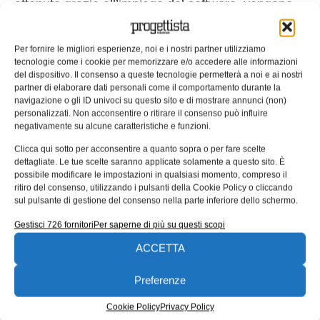
ottenute grazie all’impiego del software, vengono
in aiuto al progettista nella fase di eco-design.
Grazie ad esse il designer identifica le corrette
Per fornire le migliori esperienze, noi e i nostri partner utilizziamo
geometrie che consentono di ottenere lo stesso
tecnologie come i cookie per memorizzare e/o accedere alle informazioni
del dispositivo. Il consenso a queste tecnologie permetterà a noi e ai nostri
grado di resistenza del prodotto riducendo l’uso del
partner di elaborare dati personali come il comportamento durante la
materiale. Tutto ciò si traduce in un minore uso di
navigazione o gli ID univoci su questo sito e di mostrare annunci (non)
personalizzati. Non acconsentire o ritirare il consenso può influire
materiale, costi inferiori e un calo notevole di
negativamente su alcune caratteristiche e funzioni.
inquinamento.
Clicca qui sotto per acconsentire a quanto sopra o per fare scelte
dettagliate. Le tue scelte saranno applicate solamente a questo sito. È
“Lo studio topologico –
spiega Milioli
– è un
possibile modificare le impostazioni in qualsiasi momento, compreso il
sistema di ottimizzazione che serve a sviluppare
ritiro del consenso, utilizzando i pulsanti della Cookie Policy o cliccando
sul pulsante di gestione del consenso nella parte inferiore dello schermo.
componenti dal peso ridotto, che allo stesso tempo
siano in grado di supportare gli stress
Gestisci 726 fornitori
Per saperne di più su questi scopi
previsti. Grazie all’ottimizzazione
ACCETTA
topologica, possono nascere forme
Preferenze
che inizialmente non erano state pensate, in modo
tale che il progettista abbia un aiuto nel capire
Cookie Policy
Privacy Policy