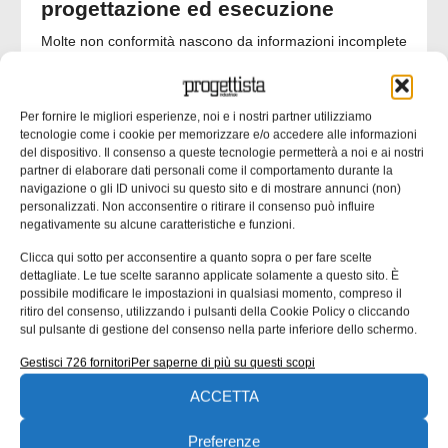
progettazione ed esecuzione
Molte non conformità nascono da informazioni incomplete
o ambigue negli elaborati progettuali. nella seconda parte
dell’approfondimento inaugurato un mese fa ci
concentriamo su un’analisi delle responsabilità tecniche
Per fornire le migliori esperienze, noi e i nostri partner utilizziamo
che collegano progettista, officina e coordinatore di
tecnologie come i cookie per memorizzare e/o accedere alle informazioni
saldatura. Una quota rilevante delle non
del dispositivo. Il consenso a queste tecnologie permetterà a noi e ai nostri
partner di elaborare dati personali come il comportamento durante la
Emanuela Bianchi
24/07/2026
navigazione o gli ID univoci su questo sito e di mostrare annunci (non)
personalizzati. Non acconsentire o ritirare il consenso può influire
negativamente su alcune caratteristiche e funzioni.
Clicca qui sotto per acconsentire a quanto sopra o per fare scelte
CONTENUTI SPONSORIZZATI
dettagliate. Le tue scelte saranno applicate solamente a questo sito. È
possibile modificare le impostazioni in qualsiasi momento, compreso il
ritiro del consenso, utilizzando i pulsanti della Cookie Policy o cliccando
sul pulsante di gestione del consenso nella parte inferiore dello schermo.
Gestisci 726 fornitori
Per saperne di più su questi scopi
ACCETTA
Preferenze