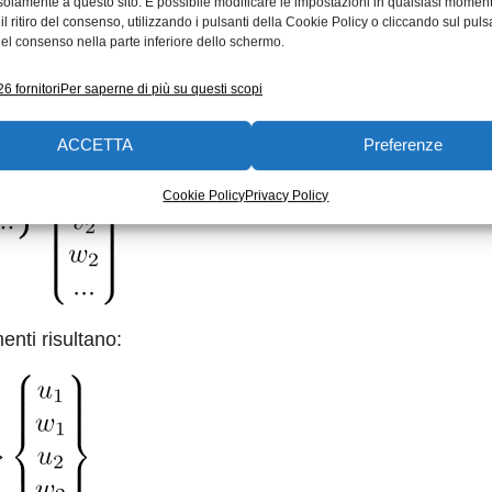
solamente a questo sito. È possibile modificare le impostazioni in qualsiasi momen
 funzione di forma. Per gli elementi 3D questo può esser
l ritiro del consenso, utilizzando i pulsanti della Cookie Policy o cliccando sul puls
el consenso nella parte inferiore dello schermo.
6 fornitori
Per saperne di più su questi scopi
ACCETTA
Preferenze
Cookie Policy
Privacy Policy
nti risultano: