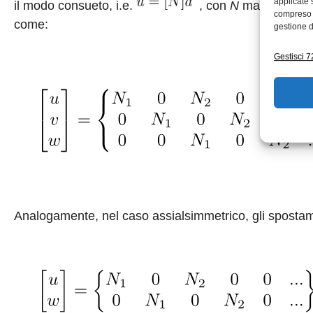
applicate 
il modo consueto, i.e.
, con
N
matrice della
compreso i
come:
gestione d
Gestisci 72
Analogamente, nel caso assialsimmetrico, gli spostame