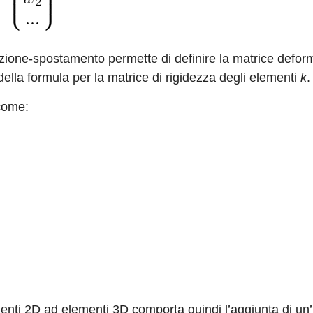
ione-spostamento permette di definire la matrice defor
della formula per la matrice di rigidezza degli elementi
k
.
 come:
menti 2D ad elementi 3D comporta quindi l’aggiunta di un’