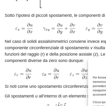
Sotto l’ipotesi di piccoli spostamenti, le componenti
Nel caso di solidi assialsimmetrici conviene invece esp
componente circonferenziale di spostamento
v
risult
funzioni del raggio (r) e della posizione assiale (z). Le
componenti diverse da zero sono dunque:
Per fornir
memorizzar
Si noti come uno spostamento circonferenziale nullo n
permetterà
navigazion
acconsenti
Gli spostamenti
u
all’interno di un elemento sono interp
Clicca qui