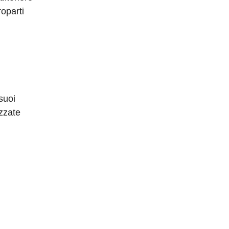
roparti
suoi
izzate