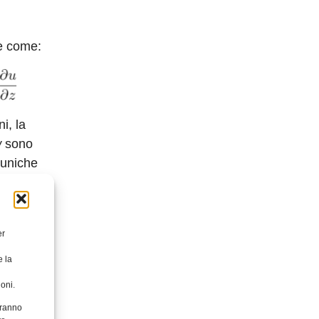
se come:
i, la
w
sono
 uniche
er
o.
e la
oni.
aranno