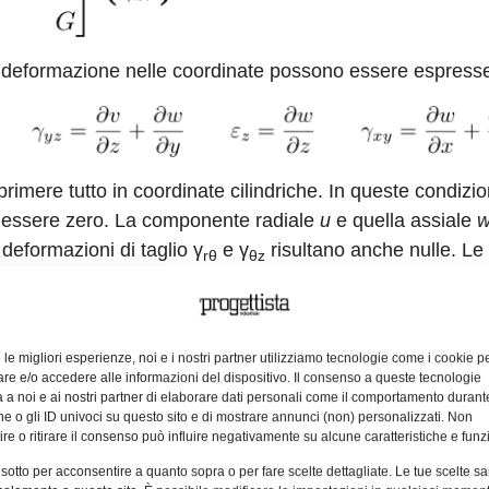
 di deformazione nelle coordinate possono essere espres
rimere tutto in coordinate cilindriche. In queste condizion
a essere zero. La componente radiale
u
e quella assiale
 deformazioni di taglio γ
e γ
risultano anche nulle. Le
rθ
θz
e le migliori esperienze, noi e i nostri partner utilizziamo tecnologie come i cookie p
e e/o accedere alle informazioni del dispositivo. Il consenso a queste tecnologie
on implica una deformazione circonferenziale pari a zer
 a noi e ai nostri partner di elaborare dati personali come il comportamento durant
e o gli ID univoci su questo sito e di mostrare annunci (non) personalizzati. Non
re o ritirare il consenso può influire negativamente su alcune caratteristiche e funzi
olati a partire dai valori nodali
d
in
 sotto per acconsentire a quanto sopra o per fare scelte dettagliate. Le tue scelte s