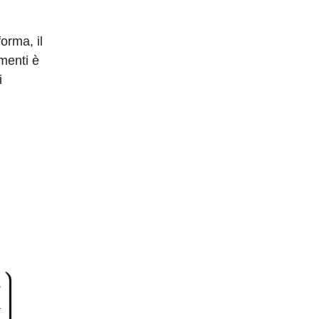
orma, il
ementi è
i