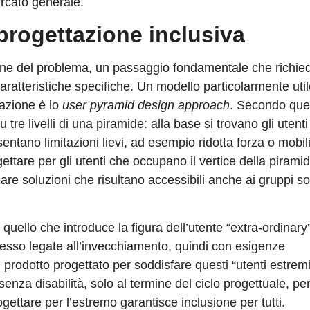
ercato generale.
 progettazione inclusiva
ione del problema, un passaggio fondamentale che richied
ratteristiche specifiche. Un modello particolarmente util
lazione è lo
user pyramid design approach
. Secondo que
re livelli di una piramide: alla base si trovano gli utenti
entano limitazioni lievi, ad esempio ridotta forza o mobili
gettare per gli utenti che occupano il vertice della pirami
are soluzioni che risultano accessibili anche ai gruppi sot
è quello che introduce la figura dell’utente “extra-ordinary
pesso legate all’invecchiamento, quindi con esigenze
 prodotto progettato per soddisfare questi “utenti estrem
enza disabilità, solo al termine del ciclo progettuale, pe
rogettare per l’estremo garantisce inclusione per tutti.