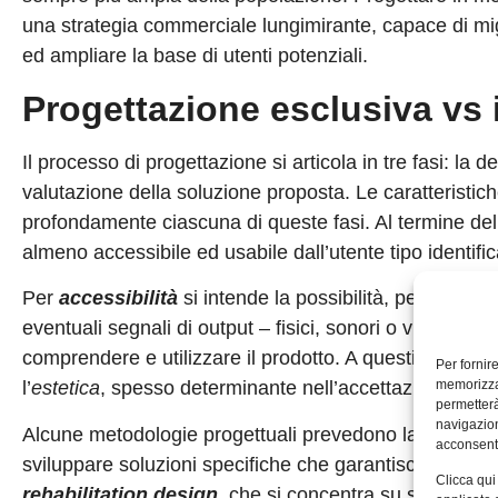
una strategia commerciale lungimirante, capace di migli
ed ampliare la base di utenti potenziali.
Progettazione esclusiva vs 
Il processo di progettazione si articola in tre fasi: la 
valutazione della soluzione proposta. Le caratteristic
profondamente ciascuna di queste fasi. Al termine del 
almeno accessibile ed usabile dall’utente tipo identific
Per
accessibilità
si intende la possibilità, per un ind
eventuali segnali di output – fisici, sonori o visivi. L’
us
comprendere e utilizzare il prodotto. A questi due attr
Per fornir
memorizzar
l’
estetica
, spesso determinante nell’accettazione e nel
permetterà
navigazion
Alcune metodologie progettuali prevedono la selezione 
acconsenti
sviluppare soluzioni specifiche che garantiscano accessi
Clicca qui
rehabilitation design
, che si concentra su specifiche 