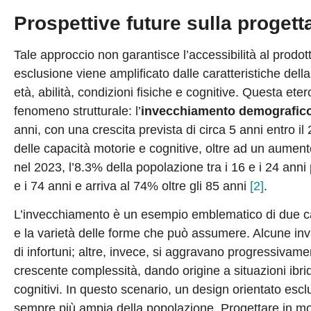
Prospettive future sulla progett
Tale approccio non garantisce l’accessibilità al prodotto
esclusione viene amplificato dalle caratteristiche dell
età, abilità, condizioni fisiche e cognitive. Questa e
fenomeno strutturale: l’
invecchiamento demografic
anni, con una crescita prevista di circa 5 anni entro i
delle capacità motorie e cognitive, oltre ad un aumento
nel 2023, l’8.3% della popolazione tra i 16 e i 24 anni
e i 74 anni e arriva al 74% oltre gli 85 anni
[2]
.
L’invecchiamento è un esempio emblematico di due cara
e la varietà delle forme che può assumere. Alcune in
di infortuni; altre, invece, si aggravano progressivam
crescente complessità, dando origine a situazioni ibride,
cognitivi. In questo scenario, un design orientato esc
sempre più ampia della popolazione. Progettare in mo