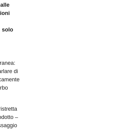
alle
ioni
 solo
oranea:
rlare di
icamente
erbo
istretta
odotto –
ssaggio