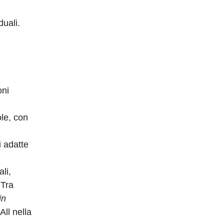
duali.
oni
ole, con
i adatte
li,
 Tra
in
All nella