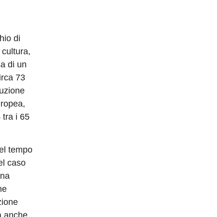
hio di
 cultura,
a di un
irca 73
duzione
uropea,
tra i 65
nel tempo
el caso
una
he
zione
ma anche