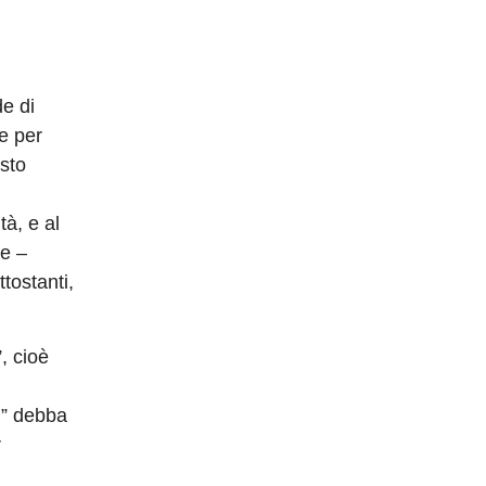
e di
e per
sto
tà, e al
de –
tostanti,
”, cioè
i” debba
r