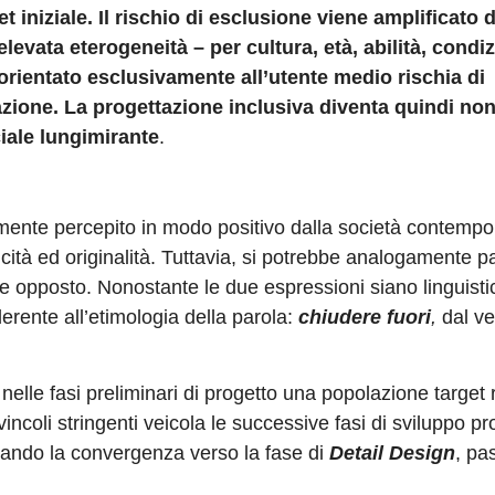
t iniziale. Il rischio di esclusione viene amplificato d
elevata eterogeneità – per cultura, età, abilità, condiz
orientato esclusivamente all’utente medio rischia di
zione. La progettazione inclusiva diventa quindi non
iale lungimirante
.
mente percepito in modo positivo dalla società contemp
cità ed originalità. Tuttavia, si potrebbe analogamente pa
te opposto. Nonostante le due espressioni siano linguist
derente all’etimologia della parola:
chiudere fuori
,
dal v
lle fasi preliminari di progetto una popolazione target r
vincoli stringenti veicola le successive fasi di sviluppo pr
itando la convergenza verso la fase di
Detail Design
, pa