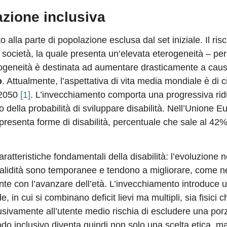
azione inclusiva
 alla parte di popolazione esclusa dal set iniziale. Il risc
a società, la quale presenta un’elevata eterogeneità – per
terogeneità è destinata ad aumentare drasticamente a caus
o
. Attualmente, l’aspettativa di vita media mondiale è di c
l 2050
[1]
. L’invecchiamento comporta una progressiva ri
 della probabilità di sviluppare disabilità. Nell’Unione E
 presenta forme di disabilità, percentuale che sale al 42% 
tteristiche fondamentali della disabilità: l’evoluzione 
validità sono temporanee e tendono a migliorare, come n
ente con l’avanzare dell’età. L’invecchiamento introduce 
 in cui si combinano deficit lievi ma multipli, sia fisici c
lusivamente all’utente medio rischia di escludere una por
do inclusivo diventa quindi non solo una scelta etica, 