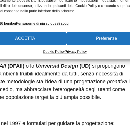
solamente a questo sito. È possibile modificare le impostazioni in qualsiasi momen
l ritiro del consenso, utilizzando i pulsanti della Cookie Policy o cliccando sul puls
detti
Design for Disable
, poiché pongono enfasi sulle in
el consenso nella parte inferiore dello schermo.
ogni specifici. Pur riuscendo a rispondere efficacemente
 gruppi minoritari, questi prodotti finiscono spesso per etic
6 fornitori
Per saperne di più su questi scopi
riamente a rafforzare lo stigma sociale associato alla con
ACCETTA
Preferenze
l Design
Cookie Policy
Privacy Policy
All
(DFAll)
o lo
Universal Design
(UD)
si propongono
ambienti fruibili idealmente da tutti, senza necessità di
te metodologie sta l’idea di una progettazione
proattiva
i
e medio, ma abbracciare l’eterogeneità degli utenti come
e popolazione target la più ampia possibile.
i nel 1997 e formulati per guidare la progettazione: