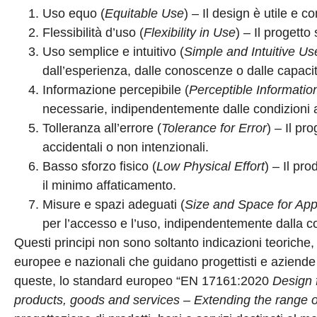
Uso equo (
Equitable Use
) – Il design è utile e 
Flessibilità d’uso (
Flexibility in Use
) – Il progetto
Uso semplice e intuitivo (
Simple and Intuitive Us
dall’esperienza, dalle conoscenze o dalle capacit
Informazione percepibile (
Perceptible Informatio
necessarie, indipendentemente dalle condizioni am
Tolleranza all’errore (
Tolerance for Error
) – Il pr
accidentali o non intenzionali.
Basso sforzo fisico (
Low Physical Effort
) – Il pr
il minimo affaticamento.
Misure e spazi adeguati (
Size and Space for Ap
per l’accesso e l’uso, indipendentemente dalla cor
Questi principi non sono soltanto indicazioni teoriche
europee e nazionali che guidano progettisti e aziende n
queste, lo standard europeo “EN 17161:2020
Design f
products, goods and services – Extending the range o