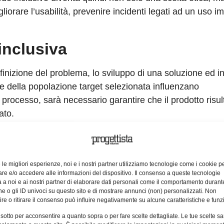
orare l’usabilità, prevenire incidenti legati ad un uso i
inclusiva
definizione del problema, lo sviluppo di una soluzione ed in
he della popolazione target selezionata influenzano
processo, sarà necessario garantire che il prodotto risul
ato.
ividuo, di utilizzare un prodotto e di interpretarne corrett
abilità
, invece, riguarda la facilità con cui un utente ries
ibuti fondamentali se ne affianca un terzo, non trascurabil
e le migliori esperienze, noi e i nostri partner utilizziamo tecnologie come i cookie p
e e/o accedere alle informazioni del dispositivo. Il consenso a queste tecnologie
l’adozione del prodotto da parte dell’utente.
 a noi e ai nostri partner di elaborare dati personali come il comportamento durant
e o gli ID univoci su questo sito e di mostrare annunci (non) personalizzati. Non
di utenti con capacità limitate, ponendosi l’obiettivo di
re o ritirare il consenso può influire negativamente su alcune caratteristiche e funzi
bilità ed usabilità in contesti ben circoscritti. È il caso 
 sotto per acconsentire a quanto sopra o per fare scelte dettagliate. Le tue scelte s
invalidità, o del
design for story-telling
, orientato sugli 