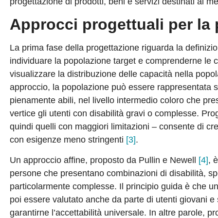
progettazione di prodotti, beni e servizi destinati al m
Approcci progettuali per la
La prima fase della progettazione riguarda la definiz
individuare la popolazione target e comprenderne le ca
visualizzare la distribuzione delle capacità nella popo
approccio, la popolazione può essere rappresentata su t
pienamente abili, nel livello intermedio coloro che pres
vertice gli utenti con disabilità gravi o complesse. Pro
quindi quelli con maggiori limitazioni – consente di cre
con esigenze meno stringenti
[3]
.
Un approccio affine, proposto da Pullin e Newell
[4]
, 
persone che presentano combinazioni di disabilità, s
particolarmente complesse. Il principio guida è che un
poi essere valutato anche da parte di utenti giovani e s
garantirne l’accettabilità universale. In altre parole, p