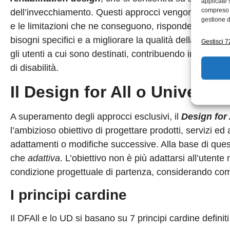
applicate 
compreso i
dell’invecchiamento. Questi approcci vengono anche 
gestione d
e le limitazioni che ne conseguono, rispondendo a bis
bisogni specifici e a migliorare la qualità della vita di
Gestisci 72
gli utenti a cui sono destinati, contribuendo involonta
di disabilità.
Il Design for All o Universa
A superamento degli approcci esclusivi, il
Design for 
l’ambizioso obiettivo di progettare prodotti, servizi ed 
adattamenti o modifiche successive. Alla base di ques
che
adattiva
. L’obiettivo non è più adattarsi all’utent
condizione progettuale di partenza, considerando com
I principi cardine
Il DFAll e lo UD si basano su 7 principi cardine definit