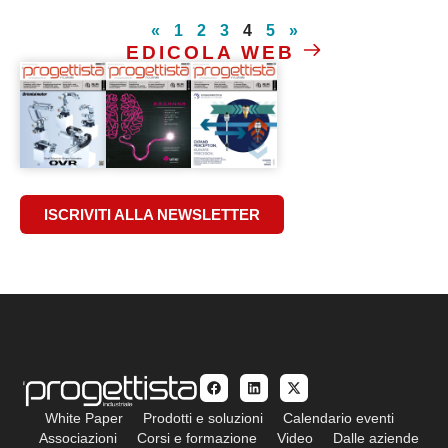
«
1
2
3
4
5
»
EDICOLA WEB
ISCRIVITI ALLA NEWSLETTER
White Paper
Prodotti e soluzioni
Calendario eventi
Associazioni
Corsi e formazione
Video
Dalle aziende