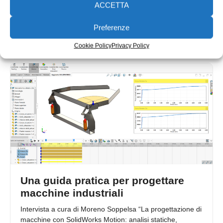
Tesis Engineering opera nel settore della progettazione e
ACCETTA
della produzione di sistemi di movimentazione e di
automazione industriale, realizzando soluzioni
Preferenze
Emanuela Bianchi
29/04/2021
Cookie Policy
Privacy Policy
Una guida pratica per progettare
macchine industriali
Intervista a cura di Moreno Soppelsa “La progettazione di
macchine con SolidWorks Motion: analisi statiche,