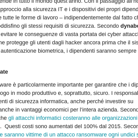
iende in tutto il mondo quest’anno. Con il passaggio all’
proccio alla sicurezza IT e i dispositivi dei propri dipend
 tutte le forme di lavoro – indipendentemente dal fatto c
oddisfino gli stessi requisiti di sicurezza. Secondo
dynab
evitare le conseguenze di vasta portata dei cyber attacc
che protegge gli utenti dagli hacker ancora prima che il s
di autenticazione biometrica, i dipendenti saranno sempre
rate
ware è particolarmente importante per garantire che i di
go in modo produttivo e, soprattutto, sicuro. I responsab
i di sicurezza informatica, anche perché investire su
 anche in vantaggi economici per l’intera azienda. Secon
 che
gli attacchi informatici costeranno alle organizzazioni
o. Questi costi sono aumentati del 100% dal 2015. Seco
de saranno vittime di un attacco ransomware ogni undici