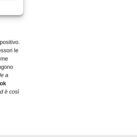
 password
azioni
positivo.
ssori le
Come
engono
de a
ook
ed è così