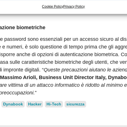
noltre, è possibile rendere disponibili le modifiche delle
Cookie Policy
Privacy Policy
dynabook. Questa misura di sicurezza protegge da manipol
cazione biometriche
C, le password sono essenziali per un accesso sicuro al dis
e e numeri, è solo questione di tempo prima che gli aggre
disporre anche di opzioni di autenticazione biometrica. 
asa sulle caratteristiche biometriche degli utenti, che v
 impronte digitali. “
Queste precauzioni aiutano le azien
Massimo Arioli, Business Unit Director Italy, Dynab
tare vittima di un attacco informatico è ridotto al minimo 
 preoccupazioni.
”
Dynabook
Hacker
Hi-Tech
sicurezza