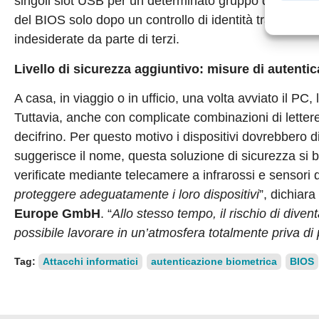
singoli slot USB per un determinato gruppo di utenti. I
del BIOS solo dopo un controllo di identità tramite 
indesiderate da parte di terzi.
Livello di sicurezza aggiuntivo: misure di autenti
A casa, in viaggio o in ufficio, una volta avviato il P
Tuttavia, anche con complicate combinazioni di letter
decifrino. Per questo motivo i dispositivi dovrebbero 
suggerisce il nome, questa soluzione di sicurezza si b
verificate mediante telecamere a infrarossi e sensori di
proteggere adeguatamente i loro dispositivi
”, dichiara
Europe GmbH
. “
Allo stesso tempo, il rischio di diven
possibile lavorare in un’atmosfera totalmente priva di
Tag:
Attacchi informatici
autenticazione biometrica
BIOS