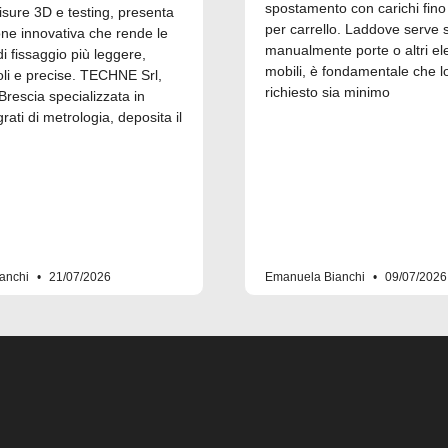
spostamento con carichi fino
isure 3D e testing, presenta
per carrello. Laddove serve 
one innovativa che rende le
manualmente porte o altri el
 fissaggio più leggere,
mobili, è fondamentale che l
i e precise. TECHNE Srl,
richiesto sia minimo
Brescia specializzata in
grati di metrologia, deposita il
anchi
21/07/2026
Emanuela Bianchi
09/07/2026