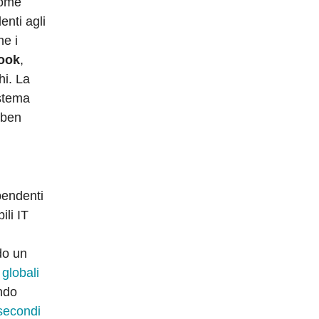
home
enti agli
he i
ook
,
hi. La
istema
 ben
pendenti
ili IT
do un
 globali
ndo
 secondi