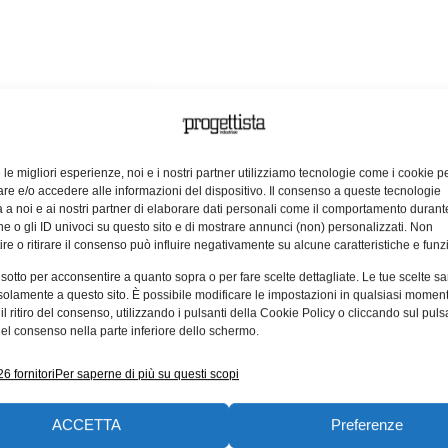
lli che possiedono una buona base di strumenti sicuri che 
r un approccio alla sicurezza informatica ben congegnato 
tem (BIOS) è il firmware preinstallato su un PC: quando 
e le migliori esperienze, noi e i nostri partner utilizziamo tecnologie come i cookie p
nzionalità dei vari componenti hardware e, se tutto è priv
e e/o accedere alle informazioni del dispositivo. Il consenso a queste tecnologie
olato o infettato da malware, i cybercriminali possono pen
 a noi e ai nostri partner di elaborare dati personali come il comportamento durant
e o gli ID univoci su questo sito e di mostrare annunci (non) personalizzati. Non
o addirittura manipolarli senza essere rilevati. La maggi
re o ritirare il consenso può influire negativamente su alcune caratteristiche e funzi
nified Extensible Firmware Interface (UEFI). Grazie a vant
 sotto per acconsentire a quanto sopra o per fare scelte dettagliate. Le tue scelte s
dagnando terreno sul BIOS, tuttavia, gli è inferiore in termi
solamente a questo sito. È possibile modificare le impostazioni in qualsiasi momen
ano lo stesso codice, aumentando il rischio che i cybercrim
l ritiro del consenso, utilizzando i pulsanti della Cookie Policy o cliccando sul puls
el consenso nella parte inferiore dello schermo.
nnoso possono accedere illegalmente a innumerevoli dispo
’attuale standard UEFI e combinando così i vantaggi 
6 fornitori
Per saperne di più su questi scopi
interno del programma di base è persino possibile conceder
re che lato hardware e consente agli amministratori IT di
ACCETTA
Preferenze