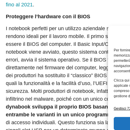
fino al 2021
.
Proteggere l’hardware con il BIOS
I notebook perfetti per un utilizzo aziendale sono que
rendono ideali per il lavoro mobile. Il primo step pe
essere il BIOS del computer. Il Basic Input/Output Sys
Per fornir
notebook viene avviato, questo sistema controlla la fu
memorizzar
errori, avvia il sistema operativo. Se il BIOS viene vi
permetterà
navigazion
direttamente nel firmware del computer, leggere i dati 
acconsenti
dei produttori ha sostituito il “classico” BIOS con l’U
Clicca qui
quali la funzionalità e la facilità d’uso, l’UEFI sta gua
applicate 
sicurezza. Molti produttori di notebook, infatti, utilizz
compreso i
gestione d
infiltrino nel malware, poiché con un unico codice da
dynabook sviluppa il proprio BIOS basandosi sull
Gestisci 72
entrambe le varianti in un unico programma
. All’
di accesso individuali. Questo funziona sia lato softwa