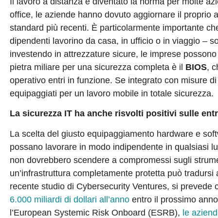
Il lavoro a distanza è diventato la norma per molte az
office, le aziende hanno dovuto aggiornare il proprio ap
standard più recenti. È particolarmente importante che
dipendenti lavorino da casa, in ufficio o in viaggio – s
investendo in attrezzature sicure, le imprese possono 
pietra miliare per una sicurezza completa è il
BIOS
, 
operativo entri in funzione. Se integrato con misure 
equipaggiati per un lavoro mobile in totale sicurezza.
La sicurezza IT ha anche risvolti positivi sulle ent
La scelta del giusto equipaggiamento hardware e soft
possano lavorare in modo indipendente in qualsiasi luo
non dovrebbero scendere a compromessi sugli strument
un’infrastruttura completamente protetta può tradursi
recente studio di Cybersecurity Ventures, si prevede
6.000 miliardi di dollari all’anno
entro il prossimo ann
l’European Systemic Risk Onboard (ESRB),
le azien