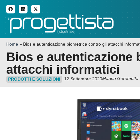
ADDITIVE MANUFACTURI
Home
»
Bios e autenticazione biometrica contro gli attacchi informat
Bios e autenticazione 
attacchi informatici
Marina Geremetta
12 Settembre 2020
PRODOTTI E SOLUZIONI