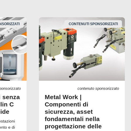
NSORIZZATI
CONTENUTI SPONSORIZZATI
ponsorizzato
contenuto sponsorizzato
i senza
Metal Work |
lin C
Componenti di
uide
sicurezza, asset
fondamentali nella
estazioni
progettazione delle
ento e di