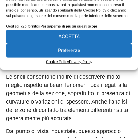
Uno dei principali vantaggi degli elementi shell
possibile modificare le impostazioni in qualsiasi momento, compreso il
ritiro del consenso, utilizzando i pulsanti della Cookie Policy o cliccando
riguarda la capacità di rappresentare distribuzioni
sul pulsante di gestione del consenso nella parte inferiore dello schermo.
tensionali relativamente complesse mantenendo
Gestisci 726 fornitori
Per saperne di più su questi scopi
però modelli ancora leggeri dal punto di vista
ACCETTA
computazionale. Una struttura modellata con shell
richiede generalmente un numero di elementi
Preferenze
enormemente inferiore rispetto a un equivalente
Cookie Policy
Privacy Policy
modello tridimensionale.
Le shell consentono inoltre di descrivere molto
meglio rispetto ai beam fenomeni locali legati alla
geometria della sezione, soprattutto in presenza di
curvature o variazioni di spessore. Anche l’analisi
delle zone di contatto tra elementi differenti risulta
generalmente più accurata.
Dal punto di vista industriale, questo approccio