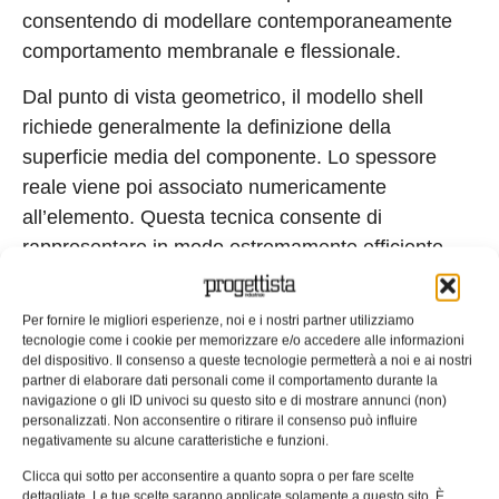
consentendo di modellare contemporaneamente
comportamento membranale e flessionale.
Dal punto di vista geometrico, il modello shell
richiede generalmente la definizione della
superficie media del componente. Lo spessore
reale viene poi associato numericamente
all’elemento. Questa tecnica consente di
rappresentare in modo estremamente efficiente
componenti sottili senza discretizzarne
completamente il volume.
Per fornire le migliori esperienze, noi e i nostri partner utilizziamo
tecnologie come i cookie per memorizzare e/o accedere alle informazioni
Questo approccio risulta particolarmente utile nelle
del dispositivo. Il consenso a queste tecnologie permetterà a noi e ai nostri
strutture caratterizzate da travi corte o sezioni
partner di elaborare dati personali come il comportamento durante la
navigazione o gli ID univoci su questo sito e di mostrare annunci (non)
geometricamente significative, come telai e
personalizzati. Non acconsentire o ritirare il consenso può influire
basamenti macchina, dove la semplificazione
negativamente su alcune caratteristiche e funzioni.
monodimensionale può risultare eccessiva.
Clicca qui sotto per acconsentire a quanto sopra o per fare scelte
dettagliate. Le tue scelte saranno applicate solamente a questo sito. È