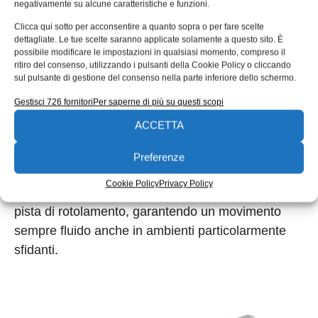
configurazione che protegge la pista da danni e
negativamente su alcune caratteristiche e funzioni.
agenti contaminanti, consentendo al contempo il
Clicca qui sotto per acconsentire a quanto sopra o per fare scelte
montaggio di guida e cursore in aree con spazio
dettagliate. Le tue scelte saranno applicate solamente a questo sito. È
possibile modificare le impostazioni in qualsiasi momento, compreso il
limitato. I tergipista precaricati a molla integrati
ritiro del consenso, utilizzando i pulsanti della Cookie Policy o cliccando
nelle testate e le tenute laterali del cursore
sul pulsante di gestione del consenso nella parte inferiore dello schermo.
rendono questa guida la scelta ottimale per un
Gestisci 726 fornitori
Per saperne di più su questi scopi
veicolo potenzialmente esposto ad ambienti ad alto
ACCETTA
tasso di contaminazione. Inoltre gli elementi
volventi maggiormente dimensionati (fino a 3 pollici
Preferenze
di diametro) consentono al cursore di superare
Cookie Policy
Privacy Policy
agevolmente anche possibili detriti accumulati sulla
pista di rotolamento, garantendo un movimento
sempre fluido anche in ambienti particolarmente
sfidanti.