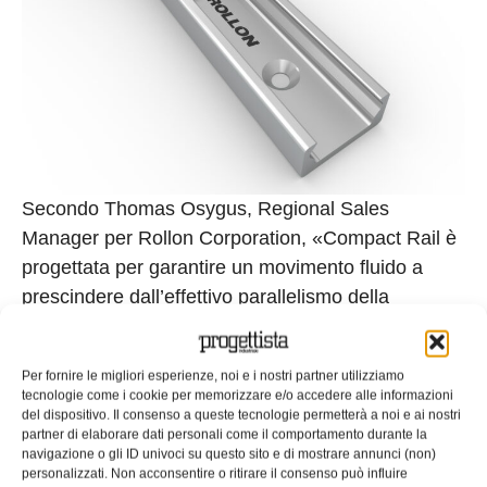
Secondo Thomas Osygus, Regional Sales
Manager per Rollon Corporation, «Compact Rail è
progettata per garantire un movimento fluido a
prescindere dall’effettivo parallelismo della
superficie di montaggio: per questo motivo ha
rappresentato la soluzione ideale per la specifica
Per fornire le migliori esperienze, noi e i nostri partner utilizziamo
applicazione di SPEVCO».
tecnologie come i cookie per memorizzare e/o accedere alle informazioni
del dispositivo. Il consenso a queste tecnologie permetterà a noi e ai nostri
Inoltre, le guide Compact Rail, presentano le piste
partner di elaborare dati personali come il comportamento durante la
navigazione o gli ID univoci su questo sito e di mostrare annunci (non)
di rotolamento all’interno del profilo, un tipo di
personalizzati. Non acconsentire o ritirare il consenso può influire