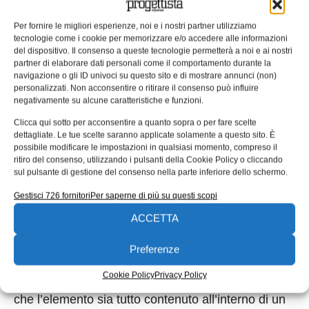
Figura 4. Per ottenere una misura coerente del diametro, la
Per fornire le migliori esperienze, noi e i nostri partner utilizziamo
linea immaginaria che congiunge due qualsiasi punti opposti
tecnologie come i cookie per memorizzare e/o accedere alle informazioni
deve passare per il centro del cerchio ideale associato alla li
del dispositivo. Il consenso a queste tecnologie permetterà a noi e ai nostri
circonferenziale estratta.
partner di elaborare dati personali come il comportamento durante la
navigazione o gli ID univoci su questo sito e di mostrare annunci (non)
Per ottenere una misura coerente del diametro, la
personalizzati. Non acconsentire o ritirare il consenso può influire
negativamente su alcune caratteristiche e funzioni.
linea immaginaria che congiunge due qualsiasi
punti opposti deve passare per il centro di questo
Clicca qui sotto per acconsentire a quanto sopra o per fare scelte
dettagliate. Le tue scelte saranno applicate solamente a questo sito. È
cerchio ideale.
possibile modificare le impostazioni in qualsiasi momento, compreso il
ritiro del consenso, utilizzando i pulsanti della Cookie Policy o cliccando
Il foro di
Figura 5
è controllato col principio di
sul pulsante di gestione del consenso nella parte inferiore dello schermo.
inviluppo o regola di Taylor (modificatore E). Se
Gestisci 726 fornitori
Per saperne di più su questi scopi
non è altrimenti specificato, la condizione di
ACCETTA
minimo materiale viene verificata misurando
coppie di punti diametralmente opposti sulla
Preferenze
superficie del foro, mentre la condizione di
Cookie Policy
Privacy Policy
massimo materiale viene verificata controllando
che l’elemento sia tutto contenuto all’interno di un