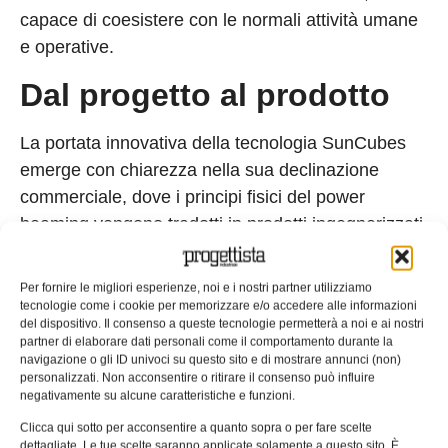
capace di coesistere con le normali attività umane
e operative.
Dal progetto al prodotto
La portata innovativa della tecnologia SunCubes
emerge con chiarezza nella sua declinazione
commerciale, dove i principi fisici del power
beaming vengono tradotti in prodotti ingegnerizzati
per rispondere a esigenze operative specifiche.
L’azienda ha verticalizzato la propria offerta in due
Per fornire le migliori esperienze, noi e i nostri partner utilizziamo
linee principali, distinguendo tra le necessità dei
tecnologie come i cookie per memorizzare e/o accedere alle informazioni
del dispositivo. Il consenso a queste tecnologie permetterà a noi e ai nostri
dispositivi statici e le sfide estreme poste dalle
partner di elaborare dati personali come il comportamento durante la
piattaforme in movimento.
navigazione o gli ID univoci su questo sito e di mostrare annunci (non)
personalizzati. Non acconsentire o ritirare il consenso può influire
negativamente su alcune caratteristiche e funzioni.
SunCubes Light è la soluzione dedicata ai
dispositivi statici, come sensori ambientali, sistemi
Clicca qui sotto per acconsentire a quanto sopra o per fare scelte
dettagliate. Le tue scelte saranno applicate solamente a questo sito. È