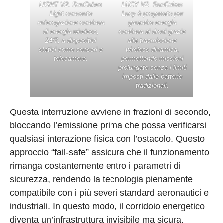
LIGHT V2. SunCubes
LUCY V2. SunCubes
Light consente
Lucy è progettato per
un’erogazione continua
garantire energia
di energia wireless,
continua ai droni grazie
24/7, a dispositivi
alla trasmissione
statici come sensori e
wireless dinamica,
telecamere.
permettendo missioni
prolungate senza i limiti
imposti dalle batterie
tradizionali.
Questa interruzione avviene in frazioni di secondo,
bloccando l’emissione prima che possa verificarsi
qualsiasi interazione fisica con l’ostacolo. Questo
approccio “fail-safe” assicura che il funzionamento
rimanga costantemente entro i parametri di
sicurezza, rendendo la tecnologia pienamente
compatibile con i più severi standard aeronautici e
industriali. In questo modo, il corridoio energetico
diventa un’infrastruttura invisibile ma sicura,