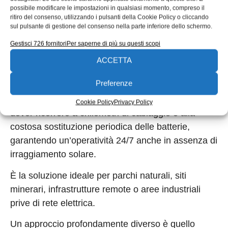
di monitoraggio infrastrutturale o videocamere di
possibile modificare le impostazioni in qualsiasi momento, compreso il
sorveglianza. In questi scenari, la problematica
ritiro del consenso, utilizzando i pulsanti della Cookie Policy o cliccando
sul pulsante di gestione del consenso nella parte inferiore dello schermo.
principale non risiede nella quantità di energia
richiesta, quanto nella difficoltà logistica di
Gestisci 726 fornitori
Per saperne di più su questi scopi
alimentare apparati situati in luoghi remoti, impervi
ACCETTA
o privi di rete elettrica. Il sistema Light funge da
Preferenze
vero e proprio “ponte energetico” wireless:
permette di alimentare intere reti di sensori, senza
Cookie Policy
Privacy Policy
dover ricorrere a chilometri di cablaggio o alla
costosa sostituzione periodica delle batterie,
garantendo un’operatività 24/7 anche in assenza di
irraggiamento solare.
È la soluzione ideale per parchi naturali, siti
minerari, infrastrutture remote o aree industriali
prive di rete elettrica.
Un approccio profondamente diverso è quello