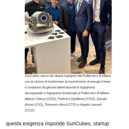
SunCubes nasce da cinque Ingegneri del Politecnico di Milano
con la visione di trasformare la trasmissione di energia.Il team
è composto da giovani talenti laureati in Ingegneria
Aerospaziale e Ingegneria Gestionale al Politecnico di Milano:
Alberto Chiozzi (CEO), Federico Ognibene (COO), Davide
Russo (CIO), Tommaso Aresi (CTO) e Angelo Lannutti
(CCO).
questa esigenza risponde SunCubes, startup