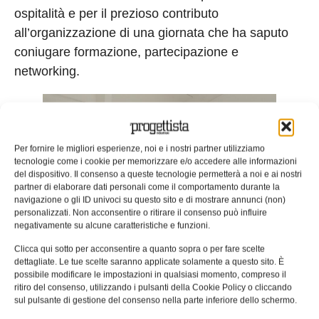
ospitalità e per il prezioso contributo
all’organizzazione di una giornata che ha saputo
coniugare formazione, partecipazione e
networking.
Per fornire le migliori esperienze, noi e i nostri partner utilizziamo
tecnologie come i cookie per memorizzare e/o accedere alle informazioni
del dispositivo. Il consenso a queste tecnologie permetterà a noi e ai nostri
partner di elaborare dati personali come il comportamento durante la
navigazione o gli ID univoci su questo sito e di mostrare annunci (non)
personalizzati. Non acconsentire o ritirare il consenso può influire
negativamente su alcune caratteristiche e funzioni.
Clicca qui sotto per acconsentire a quanto sopra o per fare scelte
dettagliate. Le tue scelte saranno applicate solamente a questo sito. È
possibile modificare le impostazioni in qualsiasi momento, compreso il
Alan Catturini, Presidente TMP, e i soci di Caldara
ritiro del consenso, utilizzando i pulsanti della Cookie Policy o cliccando
Plast, sede che ha ospitato l’Assemblea generale
sul pulsante di gestione del consenso nella parte inferiore dello schermo.
dell’associazione.