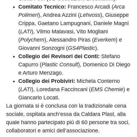
Comitato Tecnico:
Francesco Arcadi (
Arca
Polimeri
), Andrea Azzini (
Lehvoss
), Giuseppe
Crippa, Gaetano Lampugnani, Daniele Magni
(
LATI
), Vilmo Malavasi, Vito Mogliani
(
Polychem
), Alessandro Piras (
Everkem
) e
Giovanni Sonzogni (
GS4Plastic
).
Collegio dei Revisori dei Conti:
Stefano
Capurro (
Plastic Consult
), Domenico Di Diego
e Arturo Menzago.
Collegio dei Probiviri:
Michela Conterno
(
LATI
), Loredana Faccincani (
EMS Chemie
) e
Giancarlo Locati.
La giornata si è conclusa con la tradizionale cena
sociale, ospitata anch’essa da Caldara Plast, alla
quale hanno partecipato più di 60 persone tra soci,
collaboratori e amici dell’associazione.