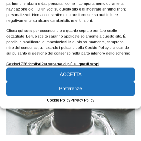
partner di elaborare dati personali come il comportamento durante la
sotto controllo i depositi carboniosi sui pistoni,
navigazione o gli ID univoci su questo sito e di mostrare annunci (non)
con buone prestazioni antiusura e antirigatura
,
personalizzati. Non acconsentire o ritirare il consenso può influire
negativamente su alcune caratteristiche e funzioni.
contribuendo così ad allungare la vita del motore, a
Clicca qui sotto per acconsentire a quanto sopra o per fare scelte
beneficio di una maggiore operatività, e quindi
dettagliate. Le tue scelte saranno applicate solamente a questo sito. È
reddittività.
possibile modificare le impostazioni in qualsiasi momento, compreso il
ritiro del consenso, utilizzando i pulsanti della Cookie Policy o cliccando
sul pulsante di gestione del consenso nella parte inferiore dello schermo.
Gestisci 726 fornitori
Per saperne di più su questi scopi
ACCETTA
Preferenze
Cookie Policy
Privacy Policy