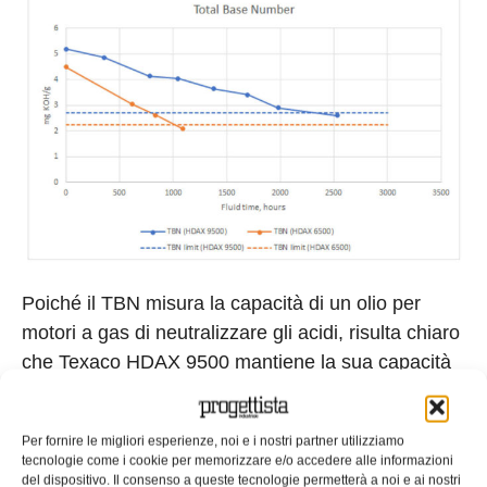
Poiché il TBN misura la capacità di un olio per
motori a gas di neutralizzare gli acidi, risulta chiaro
che Texaco HDAX 9500 mantiene la sua capacità
di proteggere le parti motore durante intervalli
estesi di cambio carica, aspetto determinante
Per fornire le migliori esperienze, noi e i nostri partner utilizziamo
quando si lavora con gas particolarmente
tecnologie come i cookie per memorizzare e/o accedere alle informazioni
aggressivi. Texaco HDAX 9500
aiuta a tenere
del dispositivo. Il consenso a queste tecnologie permetterà a noi e ai nostri