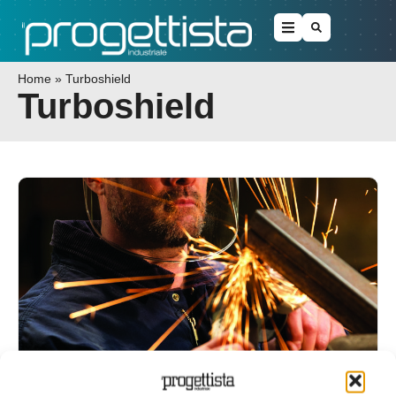
Home
»
Turboshield
Turboshield
Honeywell Safety Products lancia il