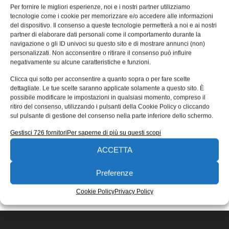
rivoluzionario sistema di protezione
Per fornire le migliori esperienze, noi e i nostri partner utilizziamo
tecnologie come i cookie per memorizzare e/o accedere alle informazioni
per il volto Turboshield™
del dispositivo. Il consenso a queste tecnologie permetterà a noi e ai nostri
partner di elaborare dati personali come il comportamento durante la
Honeywell Safety Products, il più grande produttore a
navigazione o gli ID univoci su questo sito e di mostrare annunci (non)
livello mondiale di soluzioni dalla testa ai piedi nel campo
personalizzati. Non acconsentire o ritirare il consenso può influire
dei dispositivi
negativamente su alcune caratteristiche e funzioni.
26/01/2015
Clicca qui sotto per acconsentire a quanto sopra o per fare scelte
EDICOLA WEB
dettagliate. Le tue scelte saranno applicate solamente a questo sito. È
possibile modificare le impostazioni in qualsiasi momento, compreso il
ritiro del consenso, utilizzando i pulsanti della Cookie Policy o cliccando
sul pulsante di gestione del consenso nella parte inferiore dello schermo.
Gestisci 726 fornitori
Per saperne di più su questi scopi
ACCETTA
ISCRIVITI ALLA NEWSLETTER
Preferenze
Cookie Policy
Privacy Policy