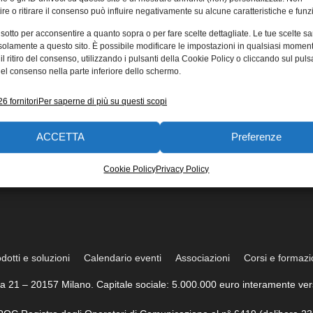
re o ritirare il consenso può influire negativamente su alcune caratteristiche e funzi
 sotto per acconsentire a quanto sopra o per fare scelte dettagliate. Le tue scelte s
solamente a questo sito. È possibile modificare le impostazioni in qualsiasi momen
l ritiro del consenso, utilizzando i pulsanti della Cookie Policy o cliccando sul puls
el consenso nella parte inferiore dello schermo.
6 fornitori
Per saperne di più su questi scopi
ACCETTA
Preferenze
Cookie Policy
Privacy Policy
dotti e soluzioni
Calendario eventi
Associazioni
Corsi e formaz
trea 21 – 20157 Milano. Capitale sociale: 5.000.000 euro interamente vers