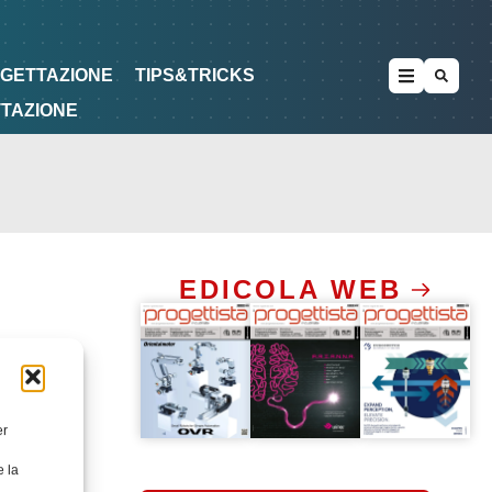
METODOLOGIE
DI PROGETTAZIONE
OGETTAZIONE
TIPS&TRICKS
TTAZIONE
EDICOLA WEB
er
e la