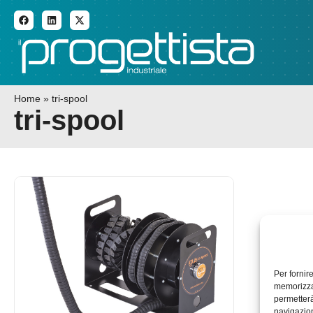
ADDITIVE MANUFACTURI
Home
»
tri-spool
tri-spool
Per fornir
memorizzar
permetterà
navigazion