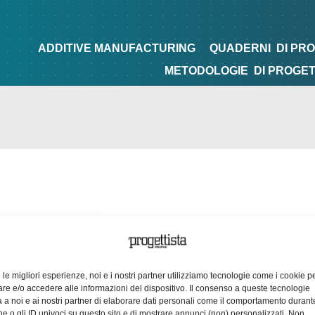
NG
QUADERNI
DI PROGETTAZIONE
TIPS&TRICKS
ADDITIVE MANUFACTURING
QUADERNI
DI PR
METODOLOGIE
DI PROGE
e le migliori esperienze, noi e i nostri partner utilizziamo tecnologie come i cookie p
e e/o accedere alle informazioni del dispositivo. Il consenso a queste tecnologie
 a noi e ai nostri partner di elaborare dati personali come il comportamento durant
e o gli ID univoci su questo sito e di mostrare annunci (non) personalizzati. Non