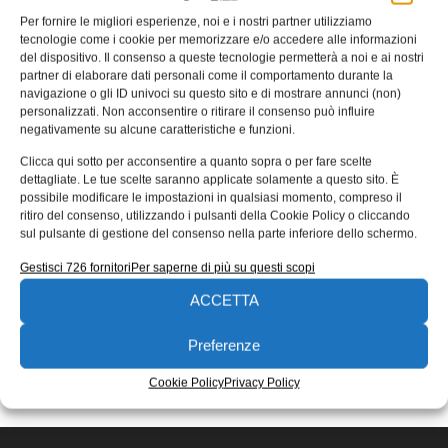
Per fornire le migliori esperienze, noi e i nostri partner utilizziamo
Il toughpad 4k di Panasonic per la
tecnologie come i cookie per memorizzare e/o accedere alle informazioni
modellazione cad e 3d
del dispositivo. Il consenso a queste tecnologie permetterà a noi e ai nostri
partner di elaborare dati personali come il comportamento durante la
TOUGHPAD 4K UT-MA6, il tablet 4K da 20 pollici
navigazione o gli ID univoci su questo sito e di mostrare annunci (non)
ultraperformante di Panasonic permette di trasformare il
personalizzati. Non acconsentire o ritirare il consenso può influire
metodo di lavoro di
negativamente su alcune caratteristiche e funzioni.
Emanuela Bianchi
13/03/2014
Clicca qui sotto per acconsentire a quanto sopra o per fare scelte
dettagliate. Le tue scelte saranno applicate solamente a questo sito. È
EDICOLA WEB
possibile modificare le impostazioni in qualsiasi momento, compreso il
ritiro del consenso, utilizzando i pulsanti della Cookie Policy o cliccando
sul pulsante di gestione del consenso nella parte inferiore dello schermo.
Gestisci 726 fornitori
Per saperne di più su questi scopi
ACCETTA
Preferenze
ISCRIVITI ALLA NEWSLETTER
Cookie Policy
Privacy Policy