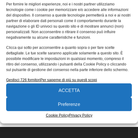
sviluppato da Tiscali, CNR e le
Per fornire le migliori esperienze, noi e i nostri partner utilizziamo
tecnologie come i cookie per memorizzare e/o accedere alle informazioni
Università di Pisa e Venezia
del dispositivo. Il consenso a queste tecnologie permetterà a noi e ai nostri
partner di elaborare dati personali come il comportamento durante la
Tiscali, il CNR, l’Università di Pisa, e l’Università Ca’
navigazione o gli ID univoci su questo sito e di mostrare annunci (non)
Foscari di Venezia hanno sviluppato QuickScorer, un
personalizzati. Non acconsentire o ritirare il consenso può influire
nuovo algoritmo che permette
negativamente su alcune caratteristiche e funzioni.
17/09/2015
Clicca qui sotto per acconsentire a quanto sopra o per fare scelte
EDICOLA WEB
dettagliate. Le tue scelte saranno applicate solamente a questo sito. È
possibile modificare le impostazioni in qualsiasi momento, compreso il
ritiro del consenso, utilizzando i pulsanti della Cookie Policy o cliccando
sul pulsante di gestione del consenso nella parte inferiore dello schermo.
Gestisci 726 fornitori
Per saperne di più su questi scopi
ACCETTA
ISCRIVITI ALLA NEWSLETTER
Preferenze
Cookie Policy
Privacy Policy