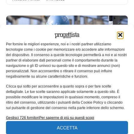
Per fornire le migliori esperienze, noi e i nostri partner utilizziamo
tecnologie come i cookie per memorizzare e/o accedere alle informazioni
del dispositivo. Il consenso a queste tecnologie permetterà a noi e ai nostri
partner di elaborare dati personali come il comportamento durante la
navigazione o gli ID univoci su questo sito e di mostrare annunci (non)
personalizzati. Non acconsentire o ritirare il consenso può influire
negativamente su alcune caratteristiche e funzioni.
Connetti Plug&Play le tue macchine
Clicca qui sotto per acconsentire a quanto sopra o per fare scelte
dettagliate. Le tue scelte saranno applicate solamente a questo sito. È
al Cloud: IoT, Edge Computing,
possibile modificare le impostazioni in qualsiasi momento, compreso il
Analytics e AR per la tua Smart
ritiro del consenso, utilizzando i pulsanti della Cookie Policy o cliccando
Factory e il tuo Service 4.0
sul pulsante di gestione del consenso nella parte inferiore dello schermo.
Gestisci 726 fornitori
Per saperne di più su questi scopi
L’integrazione dell’IIoT Alleantia con la suite TeamViewer
IoT consente di connettere, Plug&Play, al cloud macchine
ACCETTA
industriali di qualunque comparto applicativo